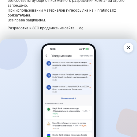
без соответствующего письменного разрешения компании строго
запрещено.
При использовании материалов гиперссылка на Finratings.kz
обязательна.
Все права защищены.
Разработка и SEO продвижение сайта —
dg
✕
Дайджест о деньгах — раз в неделю
Главные новости, лучшие ставки по вкладам и курсы
валют — коротко, по делу, без спама.
Подписаться
Подтверждение — по ссылке в письме. Отписаться можно в
один клик.