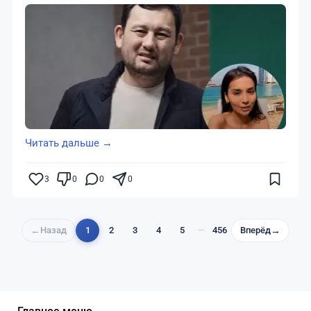
Читать дальше →
3
0
0
0
←
Назад
1
2
3
4
5
···
456
Вперёд
→