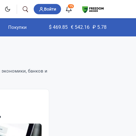
15
Войти
$
469.85
€
542.16
₽
5.78
Покупки
 экономики, банков и
ь