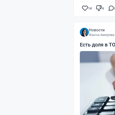
14
6
Новости
Жанна Амирова
·
Есть доля в Т