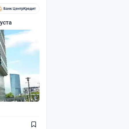
Банк ЦентрКредит
уста