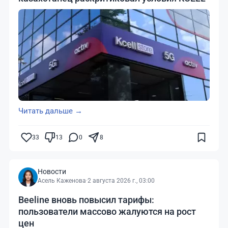
Читать дальше →
33
13
0
8
Новости
Асель Каженова
·
2 августа 2026 г., 03:00
Beeline вновь повысил тарифы:
пользователи массово жалуются на рост
цен