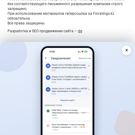
без соответствующего письменного разрешения компании строго
запрещено.
При использовании материалов гиперссылка на Finratings.kz
обязательна.
Все права защищены.
Разработка и SEO продвижение сайта —
dg
✕
Дайджест о деньгах — раз в неделю
Главные новости, лучшие ставки по вкладам и курсы
валют — коротко, по делу, без спама.
Подписаться
Подтверждение — по ссылке в письме. Отписаться можно в
один клик.