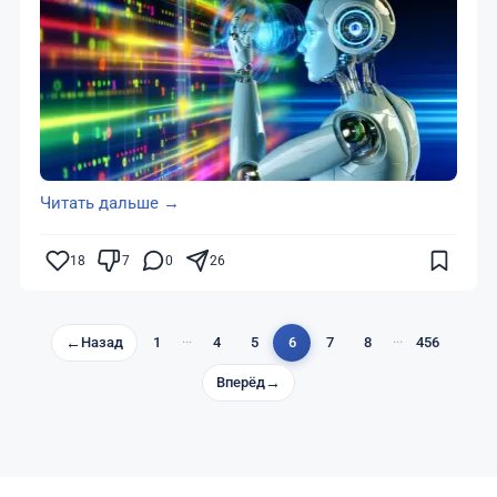
Читать дальше →
18
7
0
26
←
Назад
1
···
4
5
6
7
8
···
456
Вперёд
→