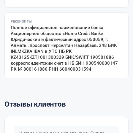
РЕКВИЗИТЫ
Полное официальное наименование банка
Акционерное общество «Home Credit Bank»
Юридический и фактический адрес 050059, г.
Алматы, проспект Нұрсұлтан Назарбаев, 248 БИК
INLMKZKA IBAN в УПС НБ РК
KZ43125KZT1001300329 БИК/SWIFT 190501886
корреспондентский счет в НБ БИН 930540000147
РК № 800161886 РНН 600400031594
Отзывы клиентов