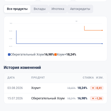
Все продукты
Вклады
Ипотека
Автокредиты
Авг
18,9
18,18
17,45
16,73
Сберегательный Хоум
16,98%
Хоум+
18,24%
История изменений
ДАТА
ПРОДУКТ
СТАВКА
ИЗМ.
18,24%
Хоум+
03.08.2026
18,65%
▼ −0,41
16,98%
Сберегательный Хоум
15.07.2026
18,24%
▼ −1,26