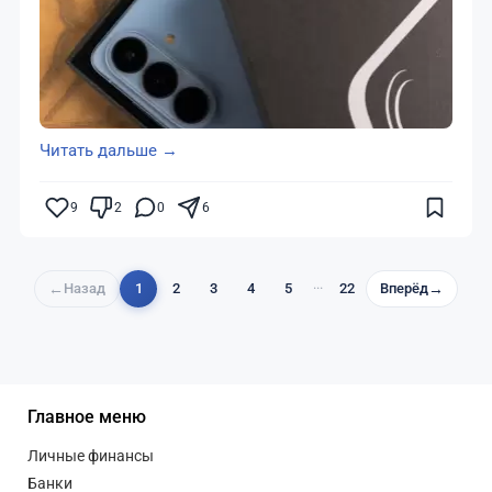
Читать дальше →
9
2
0
6
←
Назад
1
2
3
4
5
···
22
Вперёд
→
Главное меню
Личные финансы
Банки