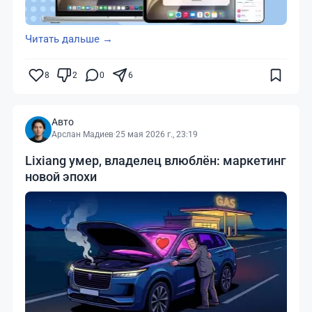
Читать дальше →
8
2
0
6
Авто
Арслан Мадиев
·
25 мая 2026 г., 23:19
Lixiang умер, владелец влюблён: маркетинг
новой эпохи