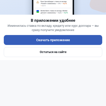
Жанна Амирова
·
6 августа 2026 г., 15:29
БЦК заблокировал перевод - казахстанцы
остались без тура
В приложении удобнее
Изменилась ставка по вкладу, кредиту или курс доллара — вы
сразу получите уведомление
Скачать приложение
Остаться на сайте
Главная
Депозиты
Ипотеки
Авто
Войти
Меню
Читать дальше →
31
77
0
29
Новости
Жанна Амирова
·
6 августа 2026 г., 16:11