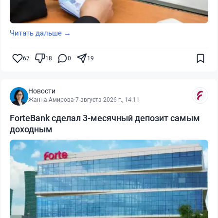
Читать дальше →
67
18
0
19
Новости
Жанна Амирова
·
7 августа 2026 г., 14:11
ForteBank сделал 3-месячный депозит самым
доходным