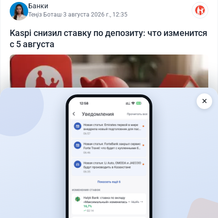
Банки
Теңіз Боташ
·
3 августа 2026 г., 12:35
Kaspi снизил ставку по депозиту: что изменится
с 5 августа
✕
Читать дальше →
30
76
0
25
Новости