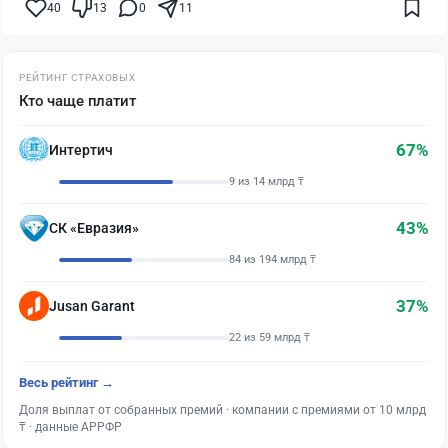
40
13
0
11
РЕЙТИНГ СТРАХОВЫХ
Кто чаще платит
67%
Интертич
9 из 14 млрд ₸
43%
СК «Евразия»
84 из 194 млрд ₸
37%
Jusan Garant
22 из 59 млрд ₸
Весь рейтинг →
Доля выплат от собранных премий · компании с премиями от 10 млрд
₸ · данные АРРФР