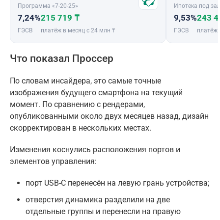
Программа «7-20-25»
Ипотека под зал
7,24%
215 719 ₸
9,53%
243 4
ГЭСВ
платёж в месяц с 24 млн ₸
ГЭСВ
платёж 
Что показал Проссер
По словам инсайдера, это самые точные
изображения будущего смартфона на текущий
момент. По сравнению с рендерами,
опубликованными около двух месяцев назад, дизайн
скорректирован в нескольких местах.
Изменения коснулись расположения портов и
элементов управления:
порт USB-C перенесён на левую грань устройства;
отверстия динамика разделили на две
отдельные группы и перенесли на правую