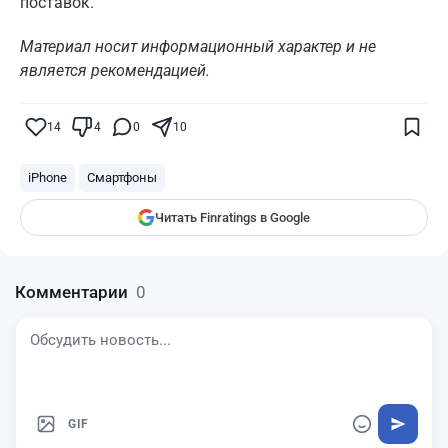
поставок.
Материал носит информационный характер и не
является рекомендацией.
Поставьте галочку рядом с
Finratings.kz
— и наши материалы будут чаще
показываться вам
14
4
0
10
Finratings
finratings.kz
iPhone
Смартфоны
Читать Finratings в Google
Комментарии
0
GIF