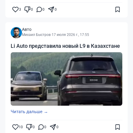
3
0
0
0
Авто
Михаил Быстров
·
17 июля 2026 г., 17:55
Li Auto представила новый L9 в Казахстане
Читать дальше →
10
0
0
0