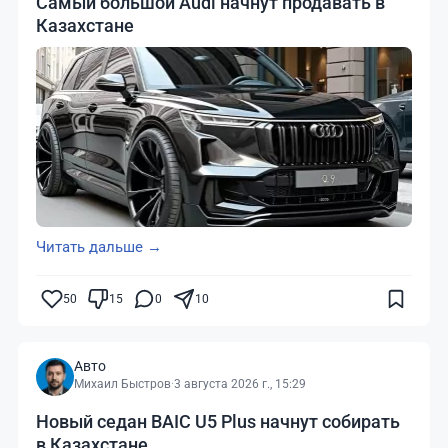
Самый большой Audi начнут продавать в
Казахстане
Читать дальше →
50
15
0
10
Авто
Михаил Быстров
·
3 августа 2026 г., 15:29
Новый седан BAIC U5 Plus начнут собирать
в Казахстане