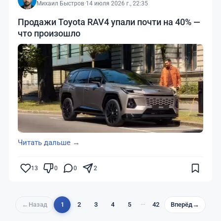
Михаил Быстров
·
14 июля 2026 г., 22:35
Продажи Toyota RAV4 упали почти на 40% —
что произошло
Читать дальше →
13
0
0
2
←
Назад
1
2
3
4
5
···
42
Вперёд
→