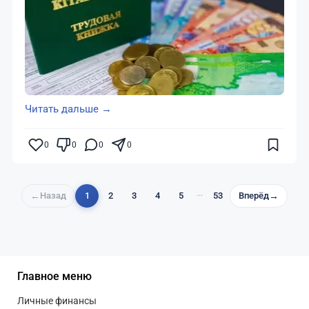
Читать дальше →
0
0
0
0
←
Назад
1
2
3
4
5
···
53
Вперёд
→
Главное меню
Личные финансы