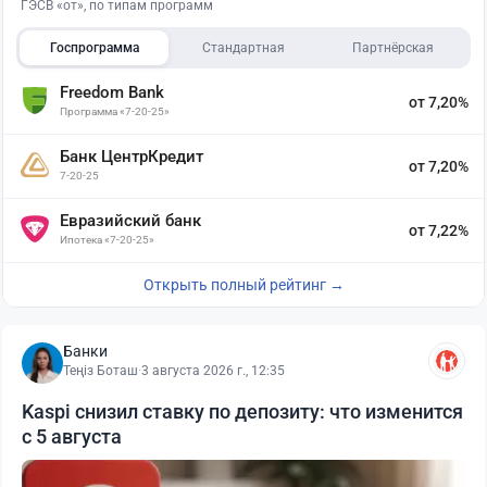
ГЭСВ «от», по типам программ
Госпрограмма
Стандартная
Партнёрская
Freedom Bank
от 7,20%
Программа «7-20-25»
Банк ЦентрКредит
от 7,20%
7-20-25
Евразийский банк
от 7,22%
Ипотека «7-20-25»
Открыть полный рейтинг →
Банки
Теңіз Боташ
·
3 августа 2026 г., 12:35
Kaspi снизил ставку по депозиту: что изменится
с 5 августа