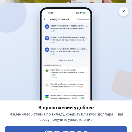
✕
Читать дальше →
30
9
0
12
Новости
Асель Каженова
·
3 августа 2026 г., 22:30
Почему Китай вкладывает миллиарды в недра
Казахстана и что получит страна
В приложении удобнее
Изменилась ставка по вкладу, кредиту или курс доллара — вы
сразу получите уведомление