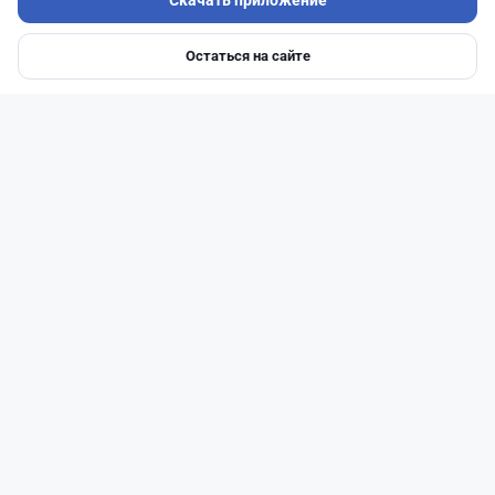
Скачать приложение
Остаться на сайте
Главная
Депозиты
Ипотеки
Авто
Войти
Меню
Читать дальше →
1
0
0
1
Банки
Геннадий Савицкий
·
1 августа 2026 г., 15:11
311 тыс. тенге в месяц с депозита: сколько
нужно накопить в Kaspi и других банках