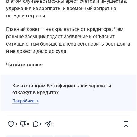
В этом случае возможны арест счетов и имущества,
удержания из зарплаты и временный запрет на
выезд из страны.
Главный совет – не скрываться от кредитора. Чем
раньше заемщик подаст заявление и объяснит
ситуацию, тем больше шансов остановить рост долга
и не довести дело до суда.
Читайте также:
Казахстанцам без официальной зарплаты
откажут в кредитах
Подробнее ->
Поставьте галочку рядом с
Finratings.kz
— и наши материалы будут чаще
показываться вам
0
0
0
0
Finratings
finratings.kz