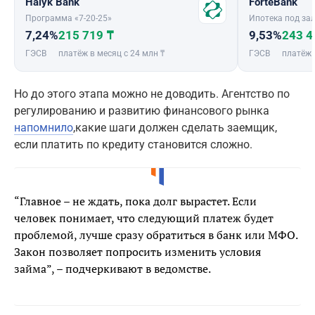
Halyk Bank
ForteBank
Программа «7-20-25»
Ипотека под зал
7,24%
215 719 ₸
9,53%
243 4
ГЭСВ
платёж в месяц с 24 млн ₸
ГЭСВ
платёж 
Но до этого этапа можно не доводить. Агентство по
регулированию и развитию финансового рынка
напомнило
,какие шаги должен сделать заемщик,
если платить по кредиту становится сложно.
“Главное – не ждать, пока долг вырастет. Если
человек понимает, что следующий платеж будет
проблемой, лучше сразу обратиться в банк или МФО.
Закон позволяет попросить изменить условия
займа”, – подчеркивают в ведомстве.