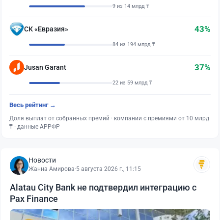
9 из 14 млрд ₸
43%
СК «Евразия»
84 из 194 млрд ₸
37%
Jusan Garant
22 из 59 млрд ₸
Весь рейтинг →
Доля выплат от собранных премий · компании с премиями от 10 млрд
₸ · данные АРРФР
Новости
Жанна Амирова
·
5 августа 2026 г., 11:15
Alatau City Bank не подтвердил интеграцию с
Pax Finance