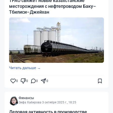
TPAO свяжет новые казахстанские
месторождения с нефтепроводом Баку–
Тбилиси–Джейхан
Читать дальше →
0
0
0
0
Финансы
Зифа Хабирова
·
3 октября 2025 г., 18:25
Деловая активность в производстве,