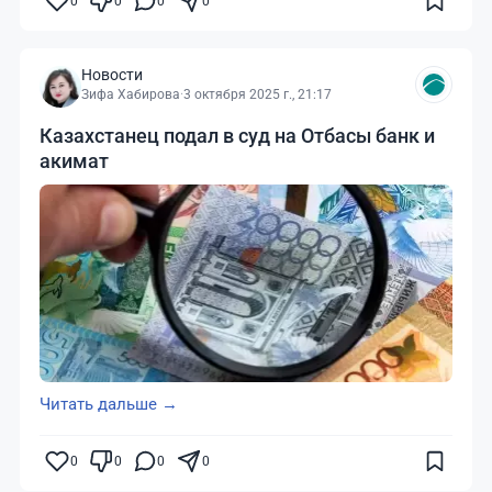
0
0
0
0
Новости
Зифа Хабирова
·
3 октября 2025 г., 21:17
Казахстанец подал в суд на Отбасы банк и
акимат
Читать дальше →
0
0
0
0