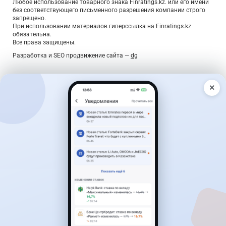
Любое использование товарного знака Finratings.kz. или его имени
без соответствующего письменного разрешения компании строго
запрещено.
При использовании материалов гиперссылка на Finratings.kz
обязательна.
Все права защищены.
Разработка и SEO продвижение сайта —
dg
✕
Дайджест о деньгах — раз в неделю
Главные новости, лучшие ставки по вкладам и курсы
валют — коротко, по делу, без спама.
Подписаться
Подтверждение — по ссылке в письме. Отписаться можно в
один клик.