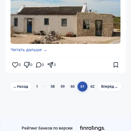
Читать дальше →
0
0
0
0
←
Назад
1
···
58
59
60
61
62
Вперёд
→
Рейтинг банков по версии