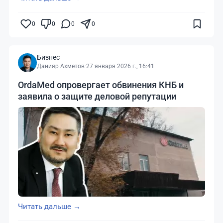
0
0
0
0
Бизнес
Данияр Ахметов
·
27 января 2026 г., 16:41
OrdaMed опровергает обвинения КНБ и
заявила о защите деловой репутации
Читать дальше →