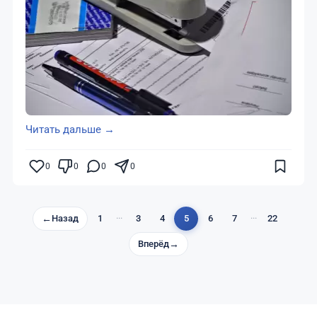
Читать дальше →
0
0
0
0
←
Назад
1
···
3
4
5
6
7
···
22
Вперёд
→