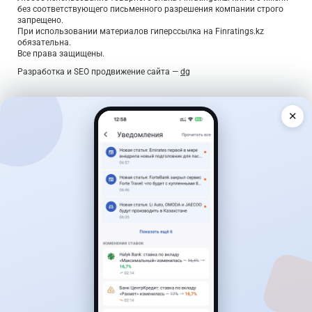
без соответствующего письменного разрешения компании строго
запрещено.
При использовании материалов гиперссылка на Finratings.kz
обязательна.
Все права защищены.
Разработка и SEO продвижение сайта —
dg
✕
Дайджест о деньгах — раз в неделю
Главные новости, лучшие ставки по вкладам и курсы
валют — коротко, по делу, без спама.
Подписаться
Подтверждение — по ссылке в письме. Отписаться можно в
один клик.