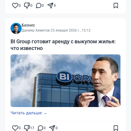
0
0
0
0
Бизнес
Данияр Ахметов
·
23 января 2026 г., 15:12
BI Group готовит аренду с выкупом жилья:
что известно
Читать дальше →
0
17
0
0