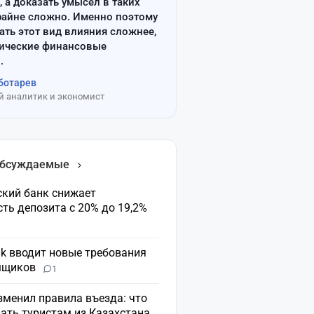
, а доказать умысел в таких
райне сложно. Именно поэтому
ать этот вид влияния сложнее,
сические финансовые
.
ботарев
 аналитик и экономист
обсуждаемые
ский банк снижает
ть депозита с 20% до 19,2%
nk вводит новые требования
мщиков
1
зменил правила въезда: что
ать туристам из Казахстана