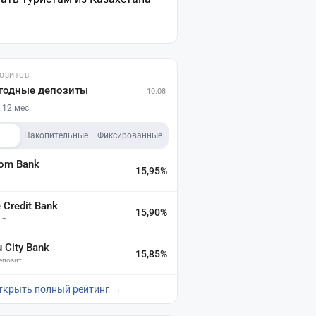
ПОЗИТОВ
годные депозиты
10.08
 12 мес
Накопительные
Фиксированные
dom Bank
15,95%
а
Credit Bank
15,90%
 +
u City Bank
15,85%
депозит
ткрыть полный рейтинг →