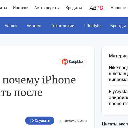
иты
Ипотеки
Автокредиты
Кредиты
Новости
Банки
Бизнес
Технологии
Lifestyle
Бренды
Материа
Kaspi.kz
Nike пр
шлепанц
: почему iPhone
виброма
ть после
FlyAryst
авиабил
процент
Слушать
Читать
5 мин
Цитаты экс