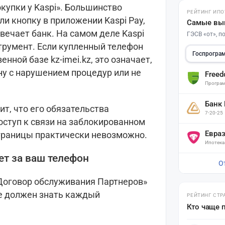
купки у Kaspi». Большинство
РЕЙТИНГ ИПО
ли кнопку в приложении Kaspi Pay,
Самые вы
твечает банк. На самом деле Kaspi
ГЭСВ «от», 
трумент. Если купленный телефон
Госпрогра
нной базе kz-imei.kz, это означает,
ану с нарушением процедур или не
Free
Програм
Банк
ит, что его обязательства
7-20-25
оступ к связи на заблокированном
Евра
 границы практически невозможно.
Ипотека
ет за ваш телефон
О
«Договор обслуживания Партнеров»
е должен знать каждый
РЕЙТИНГ СТР
Кто чаще 