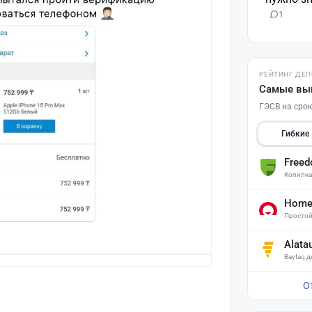
1
РЕЙТИНГ ДЕ
Самые вы
ГЭСВ на срок
Гибкие
Free
Копилк
Home 
Простой
Alata
Baytaq 
О