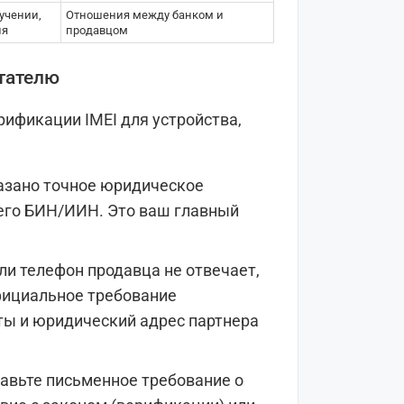
учении,
Отношения между банком и
ия
продавцом
итателю
рификации IMEI для устройства,
азано точное юридическое
 его БИН/ИИН. Это ваш главный
ли телефон продавца не отвечает,
фициальное требование
ты и юридический адрес партнера
авьте письменное требование о