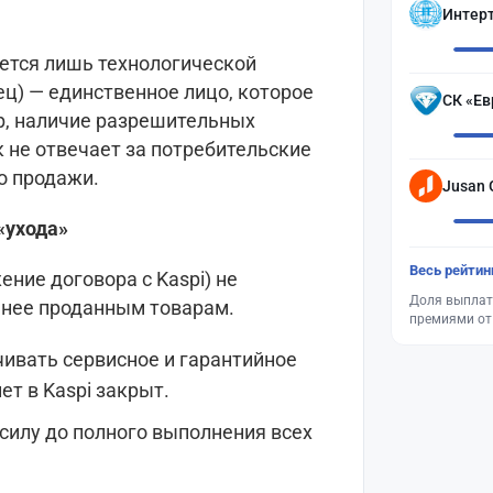
Интер
яется лишь технологической
ц) — единственное лицо, которое
СК «Ев
ар, наличие разрешительных
 не отвечает за потребительские
о продажи.
Jusan 
«ухода»
Весь рейтин
ние договора с Kaspi) не
Доля выплат
анее проданным товарам.
премиями от
ивать сервисное и гарантийное
ет в Kaspi закрыт.
силу до полного выполнения всех