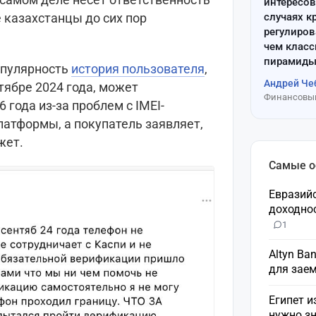
интересов
случаях к
е казахстанцы до сих пор
регулиров
чем клас
пирамиды
опулярность
история пользователя
,
Андрей Че
нтябре 2024 года, может
Финансовый
 года из-за проблем с IMEI-
латформы, а покупатель заявляет,
жет.
Самые 
Евразий
доходнос
1
Altyn Ba
для зае
Египет и
нужно зн