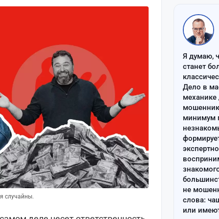
Я думаю, 
станет бо
классиче
Дело в ма
механике 
мошенник 
минимум п
незнаком
формируе
экспертно
восприним
знакомого
большинс
не мошен
я случайны.
слова: ча
или имею
 самом деле несет ответственность