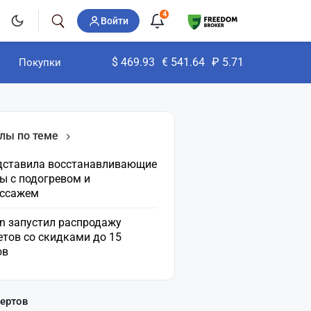
4
Войти
$
469.93
€
541.64
₽
5.71
Покупки
лы по теме
едставила восстанавливающие
ы с подогревом и
ссажем
an запустил распродажу
етов со скидками до 15
ов
пертов