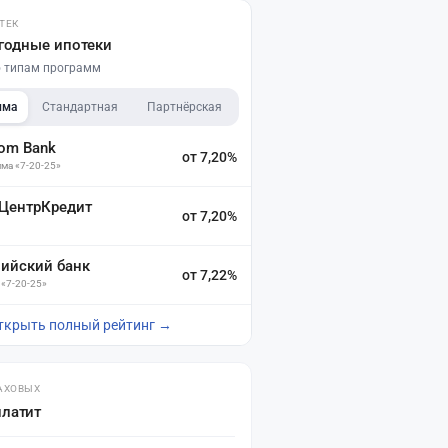
ТЕК
годные ипотеки
по типам программ
мма
Стандартная
Партнёрская
dom Bank
от 7,20%
ма «7-20-25»
 ЦентрКредит
от 7,20%
зийский банк
от 7,22%
 «7-20-25»
ткрыть полный рейтинг →
АХОВЫХ
платит