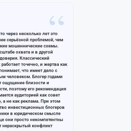
“
что через несколько лет это
лее серьёзной проблемой, чем
ские мошеннические схемы.
сштабе охвата и в другой
доверия. Классический
работает точечно, и жертва как
онимает, что имеет дело с
ым человеком. Блогер годами
т ощущение близости и
сти, поэтому его рекомендация
ается аудиторией как совет
, а не как реклама. При этом
тво инвестиционных блогеров
ники в юридическом смысле
ще они просто некомпетентны
т нераскрытый конфликт