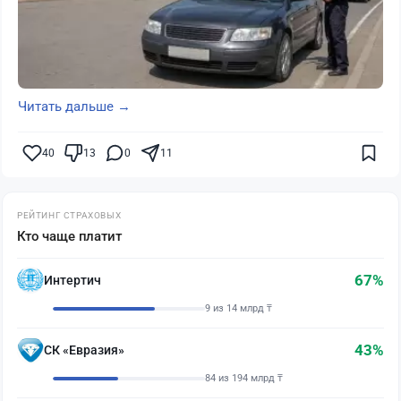
Читать дальше →
40
13
0
11
РЕЙТИНГ СТРАХОВЫХ
Кто чаще платит
67%
Интертич
9 из 14 млрд ₸
43%
СК «Евразия»
84 из 194 млрд ₸