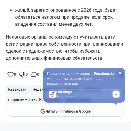
жильё, зарегистрированное с 2026 года, будет
облагаться налогом при продаже, если срок
владения составил менее двух лет.
Налоговые органы рекомендуют учитывать дату
регистрации права собственности при планировании
сделок с недвижимостью, чтобы избежать
дополнительных финансовых обязательств.
Поставьте галочку рядом с
Finratings.kz
0
0
0
0
— и наши материалы будут чаще
показываться вам
Казахстан
Недвижимость
Налоги
Продажа
Finratings
finratings.kz
недвижимость в Казахстане
Перепродажа
Читать Finratings в Google