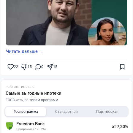
Читать дальше →
22
15
0
15
РЕЙТИНГ ИПОТЕК
Самые выгодные ипотеки
ГЭСВ «от», по типам программ
Госпрограмма
Стандартная
Партнёрская
Freedom Bank
от 7,20%
Программа «7-20-25»