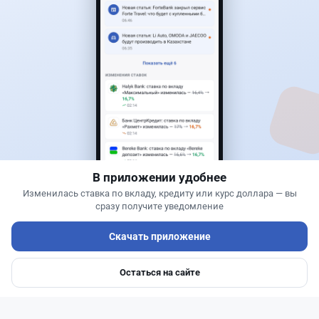
Читать дальше →
30
76
0
25
Новости
Жанна Амирова
·
6 августа 2026 г., 15:29
БЦК заблокировал перевод - казахстанцы
остались без тура
В приложении удобнее
Изменилась ставка по вкладу, кредиту или курс доллара — вы
сразу получите уведомление
Скачать приложение
Остаться на сайте
Главная
Депозиты
Ипотеки
Авто
Войти
Меню
Читать дальше →