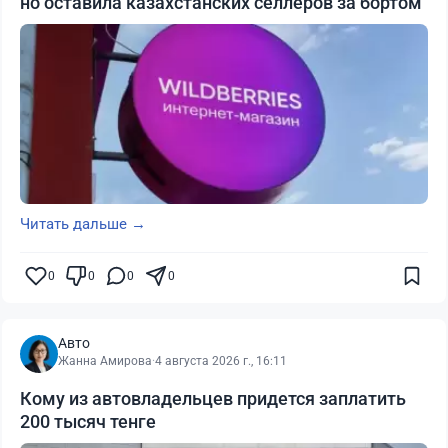
но оставила казахстанских селлеров за бортом
Читать дальше →
0
0
0
0
Авто
Жанна Амирова
·
4 августа 2026 г., 16:11
Кому из автовладельцев придется заплатить
200 тысяч тенге