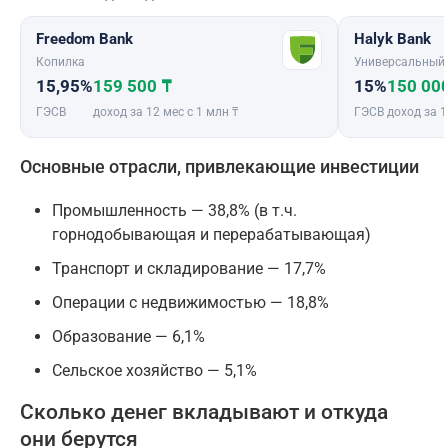
Freedom Bank
Halyk Bank
Копилка
Универсальный
15,95%
159 500 ₸
15%
150 00
ГЭСВ
доход за 12 мес с 1 млн ₸
ГЭСВ
доход за 1
Основные отрасли, привлекающие инвестиции
Промышленность — 38,8% (в т.ч.
горнодобывающая и перерабатывающая)
Транспорт и складирование — 17,7%
Операции с недвижимостью — 18,8%
Образование — 6,1%
Сельское хозяйство — 5,1%
Сколько денег вкладывают и откуда
они берутся