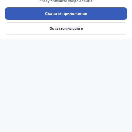
сразу получите уведомление
Скачать приложение
Остаться на сайте
Главная
Депозиты
Ипотеки
Авто
Войти
Меню
Читать дальше →
0
0
0
0
Новости
Жанна Амирова
·
7 августа 2026 г., 16:11
Home Credit Bank урезал ставки по депозитам