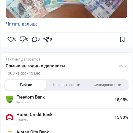
Читать дальше →
0
0
0
0
РЕЙТИНГ ДЕПОЗИТОВ
Самые выгодные депозиты
05.08
ГЭСВ на срок 12 мес
Гибкие
Накопительные
Фиксированные
Freedom Bank
15,95%
Копилка
Home Credit Bank
15,90%
Простой +
Alatau City Bank