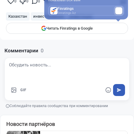
показываться вам
0
0
0
0
Finratings
finratings.kz
Казахстан
инвестирование
инвестиции
Читать Finratings в Google
Комментарии
0
GIF
Соблюдайте правила сообщества при комментировании