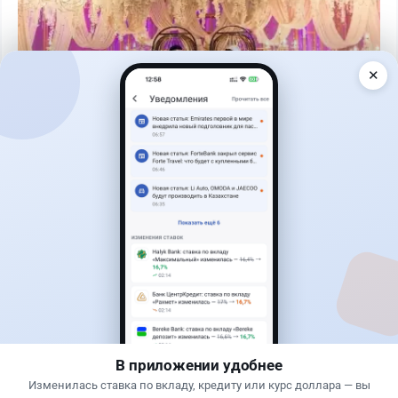
✕
Читать дальше →
1
0
0
1
Новости
Жанна Амирова
·
7 августа 2026 г., 14:32
Сервисы ВТБ не будут работать почти пять
часов
В приложении удобнее
Изменилась ставка по вкладу, кредиту или курс доллара — вы