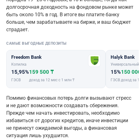
долгосрочная доходность на фондовом рынке может
быть около 10% в год. В итоге вы платите банку
больше, чем зарабатываете на бирже, и ваш бюджет
страдает.
САМЫЕ ВЫГОДНЫЕ ДЕПОЗИТЫ
Freedom Bank
Halyk Bank
Копилка
Универсальный
15,95%
159 500 ₸
15%
150 00
ГЭСВ
доход за 12 мес с 1 млн ₸
ГЭСВ
доход за 1
Помимо финансовых потерь долги вызывают стресс
и не дают возможности создавать сбережения.
Прежде чем начать инвестировать, необходимо
избавиться от дорогих кредитов, иначе инвестиции
не принесут ожидаемой выгоды, а финансовая
ситуация лишь ухудшится.