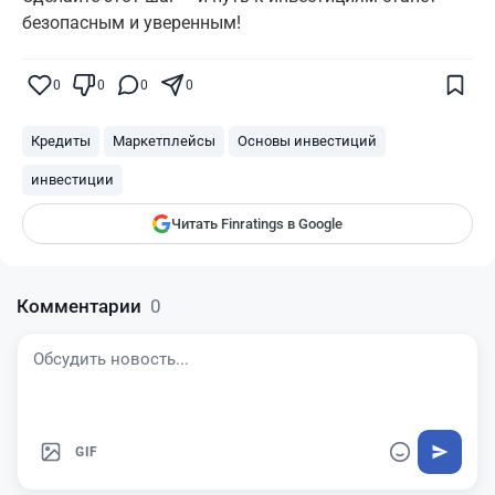
безопасным и уверенным!
Поставьте галочку рядом с
Finratings.kz
0
0
0
0
— и наши материалы будут чаще
показываться вам
Кредиты
Маркетплейсы
Основы инвестиций
Finratings
finratings.kz
инвестиции
Читать Finratings в Google
Комментарии
0
GIF