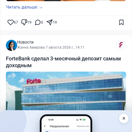
Читать дальше →
67
19
0
19
Новости
Жанна Амирова
·
7 августа 2026 г., 14:11
ForteBank сделал 3-месячный депозит самым
доходным
✕
Читать дальше →