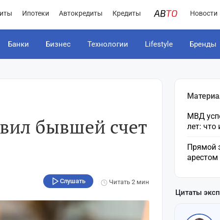
иты
Ипотеки
Автокредиты
Кредиты
Новости
Банки
Бизнес
Технологии
Lifestyle
Бренды
Материа
МВД усп
авил бывшей счет
лет: что
Прямой 
арестом
Слушать
Читать
2 мин
Цитаты экс