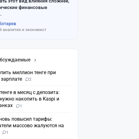
ать этот вид влияния сложнее,
сические финансовые
.
ботарев
 аналитик и экономист
обсуждаемые
пить миллион тенге при
 зарплате
2
 тенге в месяц с депозита:
нужно накопить в Kaspi и
банках
1
вновь повысил тарифы:
атели массово жалуются на
н
1