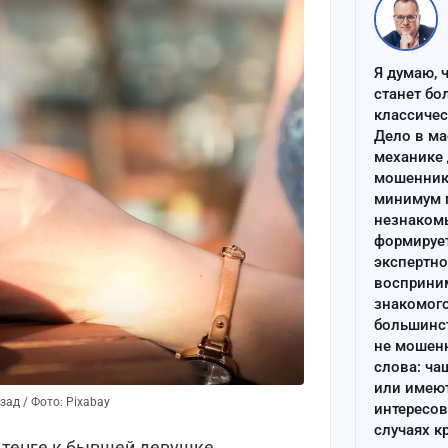
Я думаю, 
станет бо
классиче
Дело в ма
механике 
мошенник 
минимум п
незнаком
формируе
экспертно
восприним
знакомого
большинс
не мошен
слова: ча
или имею
ад / Фото: Pixabay
интересов
случаях к
н тенге к бывшей девушке.