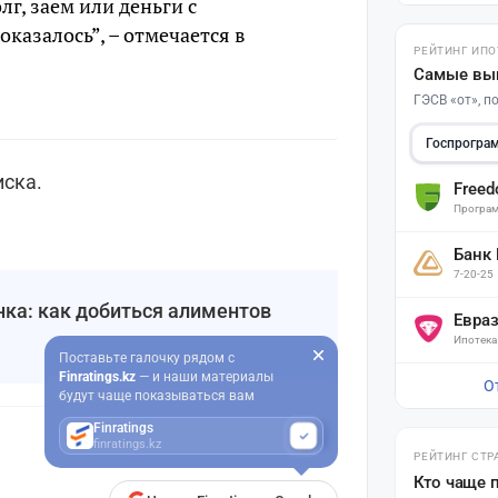
лг, заем или деньги с
оказалось”, – отмечается в
РЕЙТИНГ ИПО
Самые вы
ГЭСВ «от», 
Госпрогра
иска.
Free
Програм
Банк
7-20-25
нка: как добиться алиментов
Евра
Ипотека
Поставьте галочку рядом с
Finratings.kz
— и наши материалы
О
будут чаще показываться вам
Finratings
finratings.kz
РЕЙТИНГ СТР
Кто чаще 