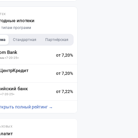
ТЕК
годные ипотеки
по типам программ
мма
Стандартная
Партнёрская
dom Bank
от 7,20%
ма «7-20-25»
 ЦентрКредит
от 7,20%
зийский банк
от 7,22%
 «7-20-25»
ткрыть полный рейтинг →
АХОВЫХ
платит