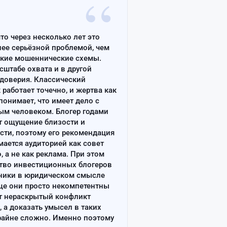
“
что через несколько лет это
лее серьёзной проблемой, чем
ские мошеннические схемы.
сштабе охвата и в другой
доверия. Классический
работает точечно, и жертва как
онимает, что имеет дело с
ым человеком. Блогер годами
т ощущение близости и
сти, поэтому его рекомендация
ается аудиторией как совет
, а не как реклама. При этом
тво инвестиционных блогеров
ники в юридическом смысле
ще они просто некомпетентны
т нераскрытый конфликт
, а доказать умысел в таких
райне сложно. Именно поэтому