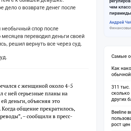
регулиров
чем клас
 дело о возврате денег после
пирамиды
Андрей Че
 необычный спор после
Финансовый
 месяцев переводил деньги своей
сь, решил вернуть все через суд.
Самые 
уд.
Как нако
обычной
речался с женщиной около 4-5
311 тыс.
ил с ней серьезные планы на
сколько 
других 
 ей деньги, объясняя это
. Когда общение прекратилось,
Beeline 
реводы”, – сообщили в пресс-
пользов
рост це