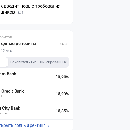
nk вводит новые требования
мщиков
1
ПОЗИТОВ
годные депозиты
05.08
 12 мес
Накопительные
Фиксированные
dom Bank
15,95%
а
Credit Bank
15,90%
 +
u City Bank
15,85%
депозит
ткрыть полный рейтинг →