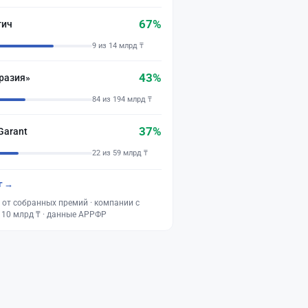
67%
тич
9 из 14 млрд ₸
43%
разия»
84 из 194 млрд ₸
37%
Garant
22 из 59 млрд ₸
г →
 от собранных премий · компании с
 10 млрд ₸ · данные АРРФР