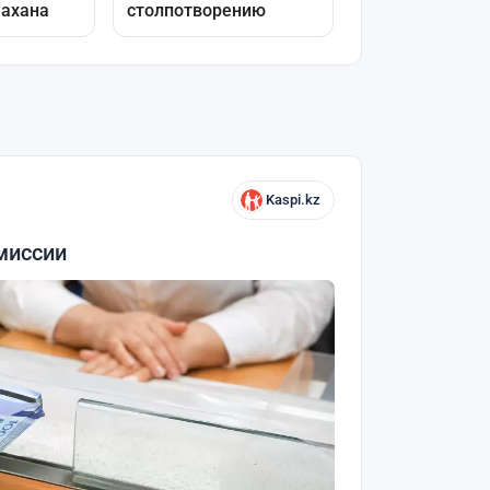
Kaspi.kz
миссии