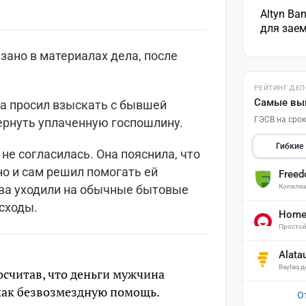
Altyn Ba
для зае
зано в материалах дела, после
РЕЙТИНГ ДЕ
Самые вы
ина просил взыскать с бывшей
ГЭСВ на срок
вернуть уплаченную госпошлину.
Гибкие
е согласилась. Она пояснила, что
о и сам решил помогать ей
Free
Копилк
тва уходили на обычные бытовые
асходы.
Home 
Простой
Alata
Baytaq 
осчитав, что деньги мужчина
 как безвозмездную помощь.
О