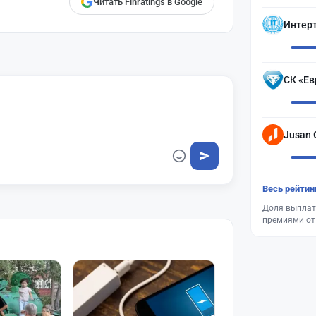
Читать Finratings в Google
Интер
СК «Ев
Jusan 
Весь рейтин
Доля выплат
премиями от