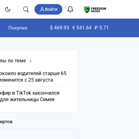
Войти
$
469.93
€
541.64
₽
5.71
Покупки
лы по теме
окоило водителей старше 65
 изменится с 25 августа
эфир в TikTok закончился
 для жительницы Семея
пертов