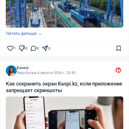
Читать дальше →
1
0
0
0
Банки
Теңіз Боташ
·
4 августа 2026 г., 20:30
Как сохранить экран Kaspi.kz, если приложение
запрещает скриншоты