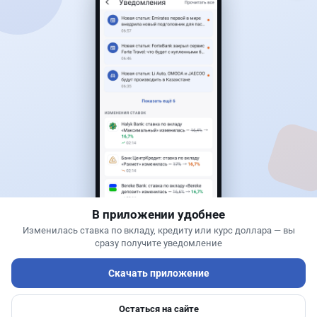
Читать дальше →
27
6
0
1
Новости
Жанна Амирова
·
5 августа 2026 г., 11:54
БЦК меняет плату за счета: новые тарифы
заработают 20 августа
В приложении удобнее
Изменилась ставка по вкладу, кредиту или курс доллара — вы
сразу получите уведомление
Скачать приложение
Остаться на сайте
Главная
Депозиты
Ипотеки
Авто
Войти
Меню