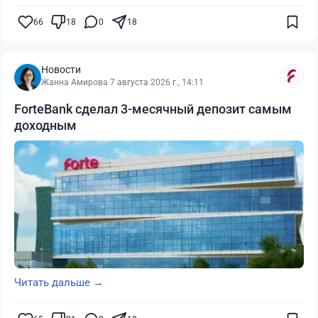
66
18
0
18
Новости
Жанна Амирова
·
7 августа 2026 г., 14:11
ForteBank сделал 3-месячный депозит самым
доходным
Читать дальше →