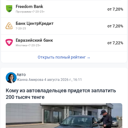
Freedom Bank
от 7,20%
Программа «7-20-25»
Банк ЦентрКредит
от 7,20%
7-20-25
Евразийский банк
от 7,22%
Ипотека «7-20-25»
Открыть полный рейтинг →
Авто
Жанна Амирова
·
4 августа 2026 г., 16:11
Кому из автовладельцев придется заплатить
200 тысяч тенге