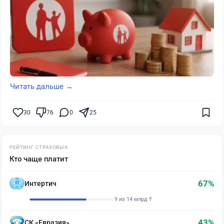
Читать дальше →
30
76
0
25
РЕЙТИНГ СТРАХОВЫХ
Кто чаще платит
67%
Интертич
9 из 14 млрд ₸
43%
СК «Евразия»