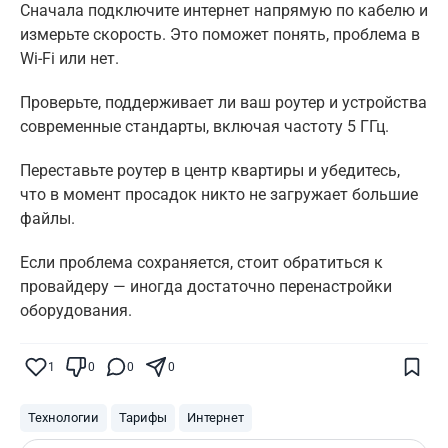
Сначала подключите интернет напрямую по кабелю и
измерьте скорость. Это поможет понять, проблема в
Wi-Fi или нет.
Проверьте, поддерживает ли ваш роутер и устройства
современные стандарты, включая частоту 5 ГГц.
Переставьте роутер в центр квартиры и убедитесь,
что в момент просадок никто не загружает большие
файлы.
Если проблема сохраняется, стоит обратиться к
провайдеру — иногда достаточно перенастройки
оборудования.
Поставьте галочку рядом с
Finratings.kz
— и наши материалы будут чаще
показываться вам
1
0
0
0
Finratings
finratings.kz
Технологии
Тарифы
Интернет