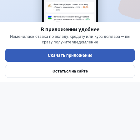
Кому из автовладельцев придется заплатить
200 тысяч тенге
В приложении удобнее
Изменилась ставка по вкладу, кредиту или курс доллара — вы
сразу получите уведомление
Скачать приложение
Остаться на сайте
Главная
Депозиты
Ипотеки
Авто
Войти
Меню
Читать дальше →
40
13
0
11
Новости
Жанна Амирова
·
7 августа 2026 г., 14:32
Сервисы ВТБ не будут работать почти пять