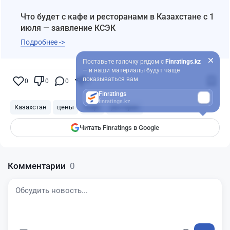
Что будет с кафе и ресторанами в Казахстане с 1
июля — заявление КСЭК
Подробнее ->
Поставьте галочку рядом с
Finratings.kz
— и наши материалы будут чаще
показываться вам
0
0
0
0
Finratings
finratings.kz
Казахстан
цены
Кафе
ресторан
Читать Finratings в Google
Комментарии
0