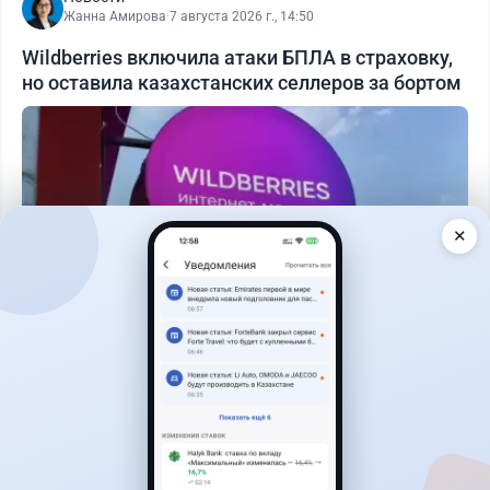
Жанна Амирова
·
7 августа 2026 г., 14:50
Wildberries включила атаки БПЛА в страховку,
но оставила казахстанских селлеров за бортом
✕
Читать дальше →
0
0
0
0
Авто
Жанна Амирова
·
4 августа 2026 г., 16:11