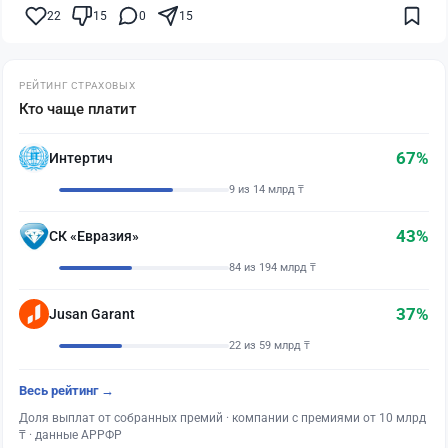
22
15
0
15
РЕЙТИНГ СТРАХОВЫХ
Кто чаще платит
67%
Интертич
9 из 14 млрд ₸
43%
СК «Евразия»
84 из 194 млрд ₸
37%
Jusan Garant
22 из 59 млрд ₸
Весь рейтинг →
Доля выплат от собранных премий · компании с премиями от 10 млрд
₸ · данные АРРФР