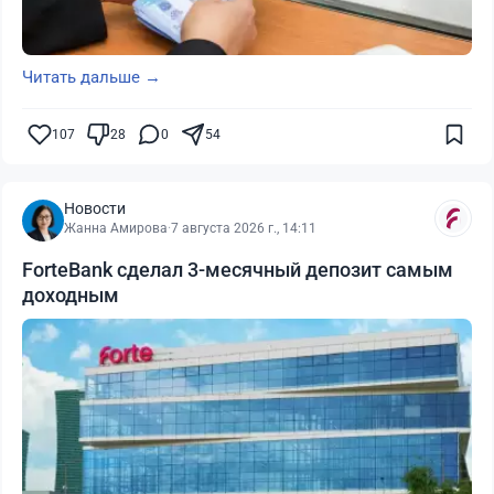
Читать дальше →
107
28
0
54
Новости
Жанна Амирова
·
7 августа 2026 г., 14:11
ForteBank сделал 3-месячный депозит самым
доходным