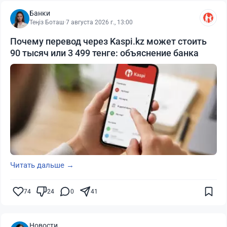
Банки
Теңіз Боташ
·
7 августа 2026 г., 13:00
Почему перевод через Kaspi.kz может стоить
90 тысяч или 3 499 тенге: объяснение банка
Читать дальше →
74
24
0
41
Новости