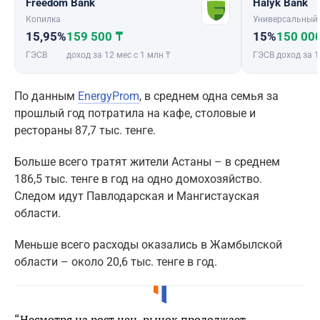
Freedom Bank
Halyk Bank
Копилка
Универсальный
15,95%
159 500 ₸
15%
150 00
ГЭСВ
доход за 12 мес с 1 млн ₸
ГЭСВ
доход за 1
По данным
EnergyProm
, в среднем одна семья за
прошлый год потратила на кафе, столовые и
рестораны 87,7 тыс. тенге.
Больше всего тратят жители Астаны – в среднем
186,5 тыс. тенге в год на одно домохозяйство.
Следом идут Павлодарская и Мангистауская
области.
Меньше всего расходы оказались в Жамбылской
области – около 20,6 тыс. тенге в год.
“Несмотря на рост цен, рынок продолжает