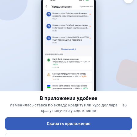
Читать дальше →
3
1
0
0
Банки
Теңіз Боташ
·
5 августа 2026 г., 13:10
Alatau City Bank разыгрывает 33 млн тенге:
какие условия скрываются в правилах акции
В приложении удобнее
Изменилась ставка по вкладу, кредиту или курс доллара — вы
сразу получите уведомление
Скачать приложение