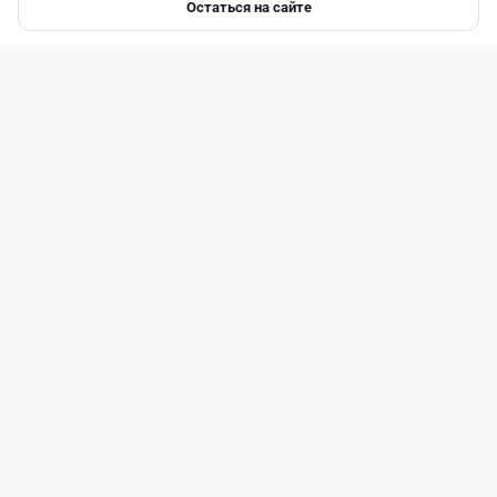
Остаться на сайте
Главная
Депозиты
Ипотеки
Авто
Войти
Меню
Читать дальше →
93
30
0
28
Банки
Теңіз Боташ
·
4 августа 2026 г., 20:30
Как сохранить экран Kaspi.kz, если приложение
запрещает скриншоты