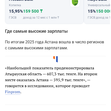
Копилка
Универсальный
15,95%
159 500 ₸
15%
150 00
ГЭСВ
доход за 12 мес с 1 млн ₸
ГЭСВ
доход за 1
Где самые высокие зарплаты
По итогам 2025 года Астана вошла в число регионов
с самыми высокими зарплатами.
«Наибольший показатель продемонстрировала
Атырауская область — 607,3 тыс. тенге. На втором
месте оказалась Астана — 595,9 тыс. тенге», —
говорится в исследовании, которое приводит
Finprom
.