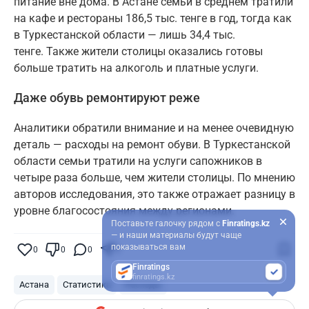
питание вне дома. В Астане семьи в среднем тратили
на кафе и рестораны 186,5 тыс. тенге в год, тогда как
в Туркестанской области — лишь 34,4 тыс.
тенге. Также жители столицы оказались готовы
больше тратить на алкоголь и платные услуги.
Даже обувь ремонтируют реже
Аналитики обратили внимание и на менее очевидную
деталь — расходы на ремонт обуви. В Туркестанской
области семьи тратили на услуги сапожников в
четыре раза больше, чем жители столицы. По мнению
авторов исследования, это также отражает разницу в
уровне благосостояния между регионами.
Поставьте галочку рядом с
Finratings.kz
— и наши материалы будут чаще
показываться вам
0
0
0
0
Finratings
finratings.kz
Астана
Статистика
Расходы