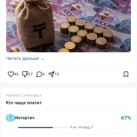
Читать дальше →
43
27
0
15
РЕЙТИНГ СТРАХОВЫХ
Кто чаще платит
67%
Интертич
9 из 14 млрд ₸