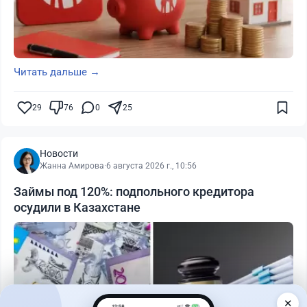
Читать дальше →
29
76
0
25
Новости
Жанна Амирова
·
6 августа 2026 г., 10:56
Займы под 120%: подпольного кредитора
осудили в Казахстане
✕