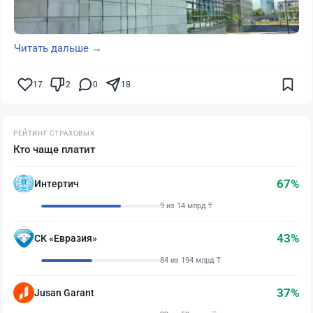
Читать дальше →
17
2
0
18
РЕЙТИНГ СТРАХОВЫХ
Кто чаще платит
67%
Интертич
9 из 14 млрд ₸
43%
СК «Евразия»
84 из 194 млрд ₸
37%
Jusan Garant