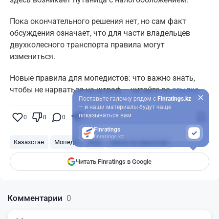
Пока окончательного решения нет, но сам факт
обсуждения означает, что для части владельцев
двухколесного транспорта правила могут
измениться.
Новые правила для мопедистов: что важно знать,
чтобы не нарваться на штраф – читайте по
ссылке
.
Поставьте галочку рядом с
Finratings.kz
— и наши материалы будут чаще
показываться вам
0
0
0
0
Finratings
finratings.kz
Казахстан
Мопеды
КГД
Налог на транспорт
Читать Finratings в Google
Комментарии
0