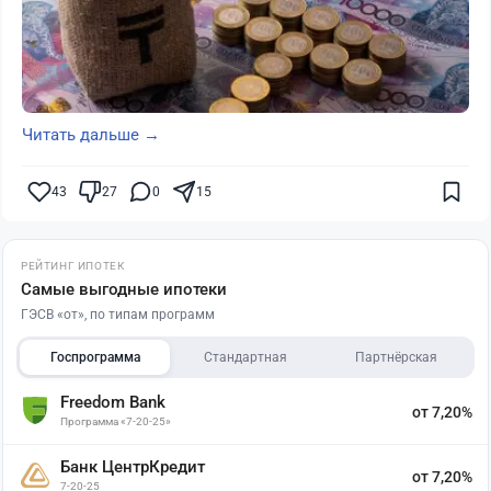
Читать дальше →
43
27
0
15
РЕЙТИНГ ИПОТЕК
Самые выгодные ипотеки
ГЭСВ «от», по типам программ
Госпрограмма
Стандартная
Партнёрская
Freedom Bank
от 7,20%
Программа «7-20-25»
Банк ЦентрКредит
от 7,20%
7-20-25