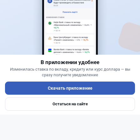
30
9
0
12
Банки
Геннадий Савицкий
·
1 августа 2026 г., 15:11
311 тыс. тенге в месяц с депозита: сколько
нужно накопить в Kaspi и других банках
В приложении удобнее
Изменилась ставка по вкладу, кредиту или курс доллара — вы
сразу получите уведомление
Скачать приложение
Остаться на сайте
Главная
Депозиты
Ипотеки
Авто
Войти
Меню
Читать дальше →
110
37
1
42