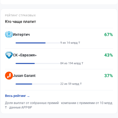
РЕЙТИНГ СТРАХОВЫХ
Кто чаще платит
67%
Интертич
9 из 14 млрд ₸
43%
СК «Евразия»
84 из 194 млрд ₸
37%
Jusan Garant
22 из 59 млрд ₸
Весь рейтинг →
Доля выплат от собранных премий · компании с премиями от 10 млрд
₸ · данные АРРФР