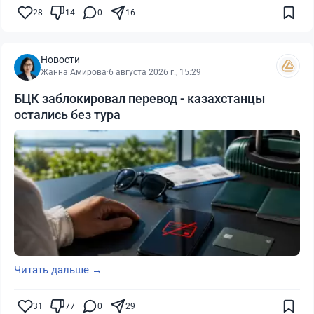
28
14
0
16
Новости
Жанна Амирова
·
6 августа 2026 г., 15:29
БЦК заблокировал перевод - казахстанцы
остались без тура
Читать дальше →
31
77
0
29