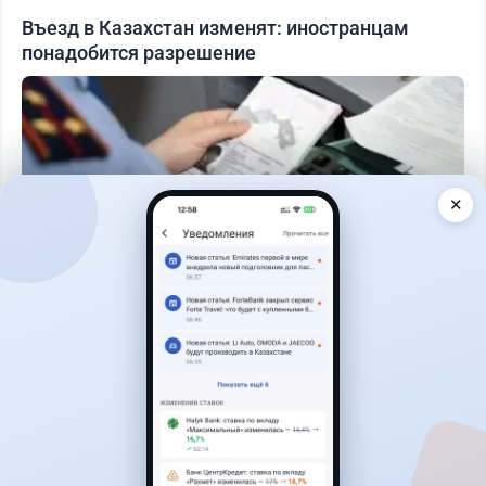
Въезд в Казахстан изменят: иностранцам
понадобится разрешение
✕
Читать дальше →
27
6
0
1
Новости
Асель Каженова
·
6 августа 2026 г., 23:02
При строительстве LRT до Косшы впервые