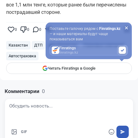
все 1,1 млн тенге, которые ранее были перечислены
пострадавшей стороне.
Поставьте галочку рядом с
Finratings.kz
0
0
0
0
— и наши материалы будут чаще
показываться вам
Казахстан
ДТП
авто Казахстан
Страховые компании
Finratings
finratings.kz
Автостраховка
Читать Finratings в Google
Комментарии
0
GIF