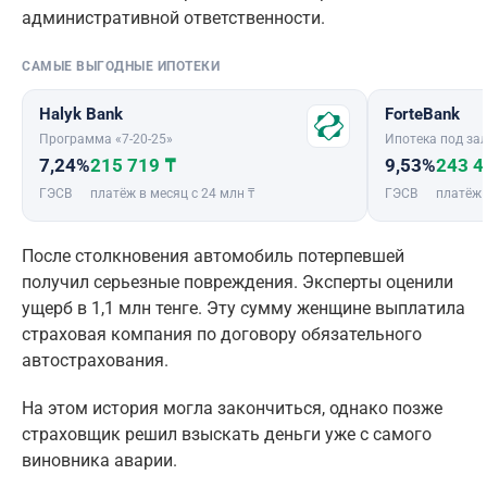
административной ответственности.
САМЫЕ ВЫГОДНЫЕ ИПОТЕКИ
Halyk Bank
ForteBank
Программа «7-20-25»
Ипотека под зал
7,24%
215 719 ₸
9,53%
243 4
ГЭСВ
платёж в месяц с 24 млн ₸
ГЭСВ
платёж 
После столкновения автомобиль потерпевшей
получил серьезные повреждения. Эксперты оценили
ущерб в 1,1 млн тенге. Эту сумму женщине выплатила
страховая компания по договору обязательного
автострахования.
На этом история могла закончиться, однако позже
страховщик решил взыскать деньги уже с самого
виновника аварии.