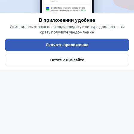
применили новую для Казахстана технологию
В приложении удобнее
Изменилась ставка по вкладу, кредиту или курс доллара — вы
сразу получите уведомление
Скачать приложение
Остаться на сайте
Главная
Депозиты
Ипотеки
Авто
Войти
Меню
Читать дальше →
1
0
0
0
Новости
Жанна Амирова
·
5 августа 2026 г., 11:54
БЦК меняет плату за счета: новые тарифы
заработают 20 августа