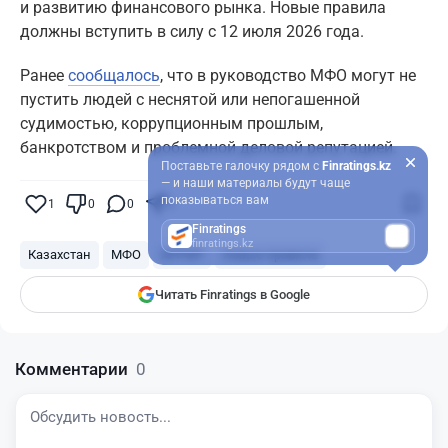
и развитию финансового рынка. Новые правила
должны вступить в силу с 12 июля 2026 года.
Ранее
сообщалось
, что в руководство МФО могут не
пустить людей с неснятой или непогашенной
судимостью, коррупционным прошлым,
банкротством и проблемной деловой репутацией.
Поставьте галочку рядом с
Finratings.kz
— и наши материалы будут чаще
показываться вам
1
0
0
0
Finratings
finratings.kz
Казахстан
МФО
АРРФР
Новые правила
Читать Finratings в Google
Комментарии
0