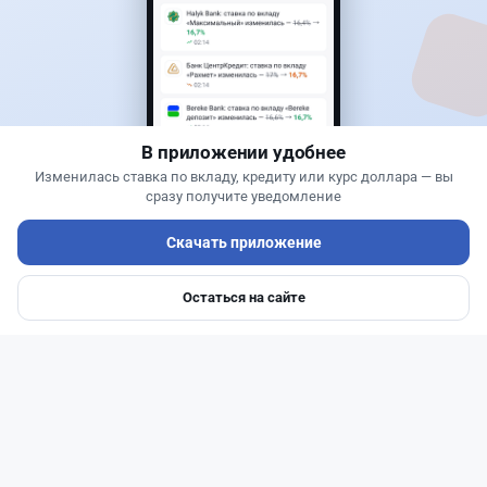
Асель Каженова
·
8 августа 2026 г., 15:03
Сотни лекарств подешевели в Казахстане:
какие препараты попали в список
В приложении удобнее
Изменилась ставка по вкладу, кредиту или курс доллара — вы
сразу получите уведомление
Скачать приложение
Остаться на сайте
Главная
Депозиты
Ипотеки
Авто
Войти
Меню
Читать дальше →
0
0
0
0
Банки
Теңіз Боташ
·
7 августа 2026 г., 13:00