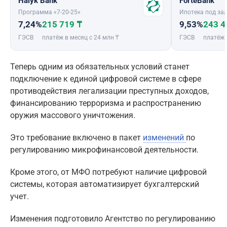
Halyk Bank
ForteBank
Программа «7-20-25»
Ипотека под зал
7,24%
215 719 ₸
9,53%
243 4
ГЭСВ
платёж в месяц с 24 млн ₸
ГЭСВ
платёж 
Теперь одним из обязательных условий станет
подключение к единой цифровой системе в сфере
противодействия легализации преступных доходов,
финансированию терроризма и распространению
оружия массового уничтожения.
Это требование включено в пакет
изменений
по
регулированию микрофинансовой деятельности.
Кроме этого, от МФО потребуют наличие цифровой
системы, которая автоматизирует бухгалтерский
учет.
Изменения подготовило Агентство по регулированию