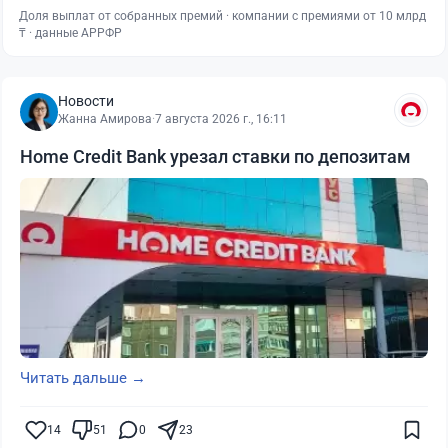
Доля выплат от собранных премий · компании с премиями от 10 млрд
₸ · данные АРРФР
Новости
Жанна Амирова
·
7 августа 2026 г., 16:11
Home Credit Bank урезал ставки по депозитам
Читать дальше →
14
51
0
23