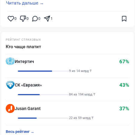
Читать дальше →
0
0
0
1
РЕЙТИНГ СТРАХОВЫХ
Кто чаще платит
67%
Интертич
9 из 14 млрд ₸
43%
СК «Евразия»
84 из 194 млрд ₸
37%
Jusan Garant
22 из 59 млрд ₸
Весь рейтинг →