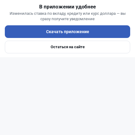
В приложении удобнее
Изменилась ставка по вкладу, кредиту или курс доллара — вы
сразу получите уведомление
Скачать приложение
Остаться на сайте
Главная
Депозиты
Ипотеки
Авто
Войти
Меню
Читать дальше →
14
51
0
23
Новости
Жанна Амирова
·
7 августа 2026 г., 14:32
Сервисы ВТБ не будут работать почти пять
часов