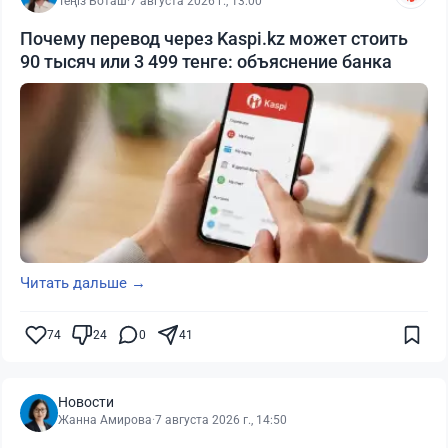
Теңіз Боташ
·
7 августа 2026 г., 13:00
Почему перевод через Kaspi.kz может стоить
90 тысяч или 3 499 тенге: объяснение банка
Читать дальше →
74
24
0
41
Новости
Жанна Амирова
·
7 августа 2026 г., 14:50