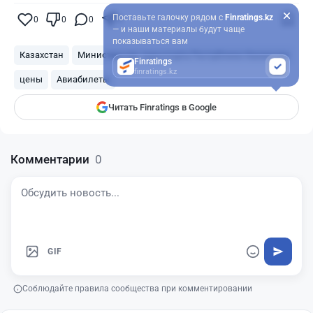
Поставьте галочку рядом с
Finratings.kz
0
0
0
0
— и наши материалы будут чаще
показываться вам
Казахстан
Министерство транспорта Республики Казахстан
Finratings
finratings.kz
цены
Авиабилеты
Читать Finratings в Google
Комментарии
0
GIF
Соблюдайте правила сообщества при комментировании