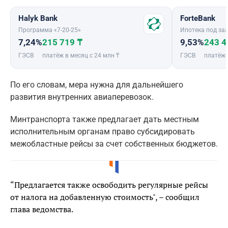
Halyk Bank
ForteBank
Программа «7-20-25»
Ипотека под зал
7,24%
215 719 ₸
9,53%
243 4
ГЭСВ
платёж в месяц с 24 млн ₸
ГЭСВ
платёж 
По его словам, мера нужна для дальнейшего
развития внутренних авиаперевозок.
Минтранспорта также предлагает дать местным
исполнительным органам право субсидировать
межобластные рейсы за счет собственных бюджетов.
“Предлагается также освободить регулярные рейсы
от налога на добавленную стоимость", – сообщил
глава ведомства.