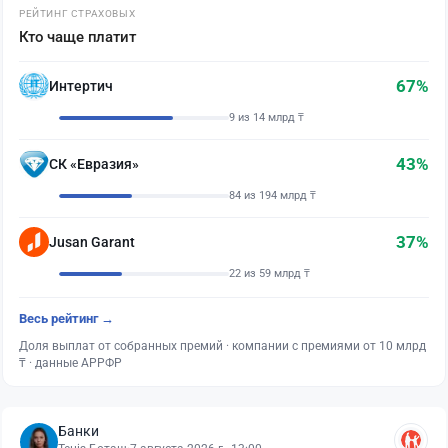
РЕЙТИНГ СТРАХОВЫХ
Кто чаще платит
67%
Интертич
9 из 14 млрд ₸
43%
СК «Евразия»
84 из 194 млрд ₸
37%
Jusan Garant
22 из 59 млрд ₸
Весь рейтинг →
Доля выплат от собранных премий · компании с премиями от 10 млрд
₸ · данные АРРФР
Банки