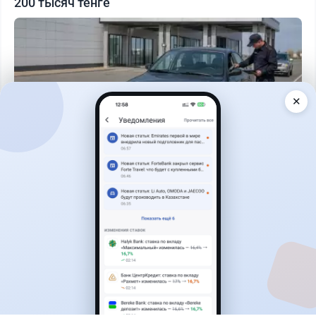
200 тысяч тенге
✕
Читать дальше →
40
13
0
11
Новости
Жанна Амирова
·
7 августа 2026 г., 16:11
Home Credit Bank урезал ставки по депозитам