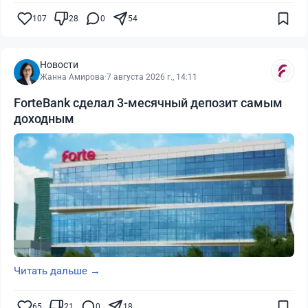
107
28
0
54
Новости
Жанна Амирова
·
7 августа 2026 г., 14:11
ForteBank сделал 3-месячный депозит самым
доходным
Читать дальше →
65
21
0
18