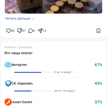
Читать дальше →
43
27
0
15
РЕЙТИНГ СТРАХОВЫХ
Кто чаще платит
67%
Интертич
9 из 14 млрд ₸
43%
СК «Евразия»
84 из 194 млрд ₸
37%
Jusan Garant