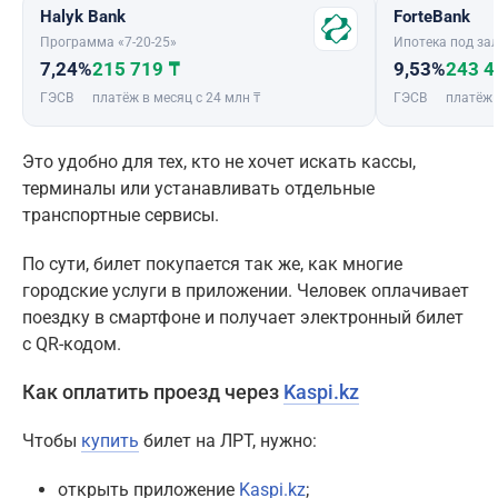
Halyk Bank
ForteBank
Программа «7-20-25»
Ипотека под зал
7,24%
215 719 ₸
9,53%
243 4
ГЭСВ
платёж в месяц с 24 млн ₸
ГЭСВ
платёж 
Это удобно для тех, кто не хочет искать кассы,
терминалы или устанавливать отдельные
транспортные сервисы.
По сути, билет покупается так же, как многие
городские услуги в приложении. Человек оплачивает
поездку в смартфоне и получает электронный билет
с QR-кодом.
Как оплатить проезд через
Kaspi.kz
Чтобы
купить
билет на ЛРТ, нужно:
открыть приложение
Kaspi.kz
;