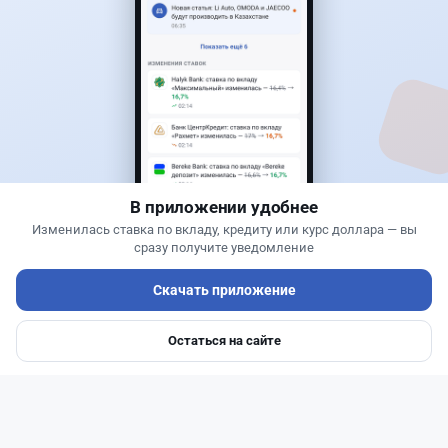
17
2
0
18
Новости
Жанна Амирова
·
4 августа 2026 г., 10:17
Въезд в Казахстан изменят: иностранцам
понадобится разрешение
В приложении удобнее
Изменилась ставка по вкладу, кредиту или курс доллара — вы
сразу получите уведомление
Скачать приложение
Остаться на сайте
Главная
Депозиты
Ипотеки
Авто
Войти
Меню
Читать дальше →
25
6
0
1