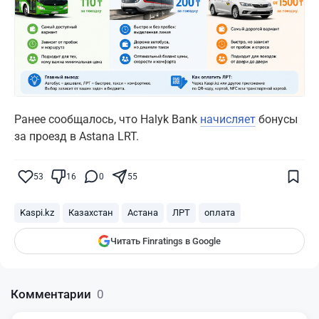
Ранее сообщалось, что Halyk Bank
начисляет
бонусы
за проезд в Astana LRT.
Поставьте галочку рядом с
Finratings.kz
— и наши материалы будут чаще
показываться вам
53
16
0
55
Finratings
finratings.kz
Kaspi.kz
Казахстан
Астана
ЛРТ
оплата
Читать Finratings в Google
Комментарии
0