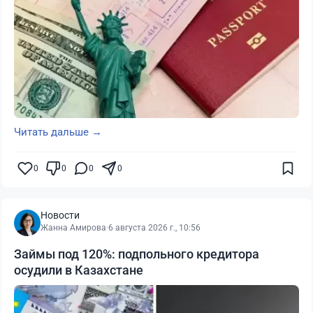
Читать дальше →
0
0
0
0
Новости
Жанна Амирова
·
6 августа 2026 г., 10:56
Займы под 120%: подпольного кредитора
осудили в Казахстане