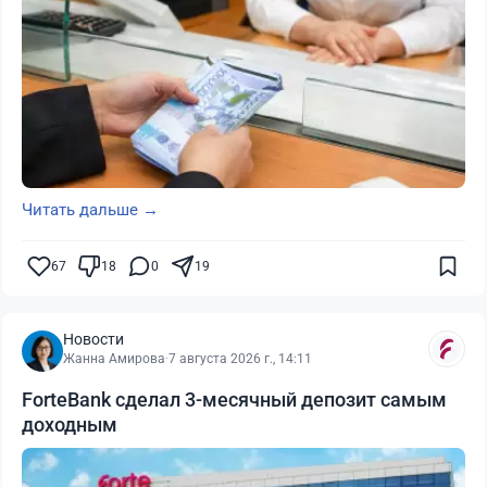
Читать дальше →
67
18
0
19
Новости
Жанна Амирова
·
7 августа 2026 г., 14:11
ForteBank сделал 3-месячный депозит самым
доходным