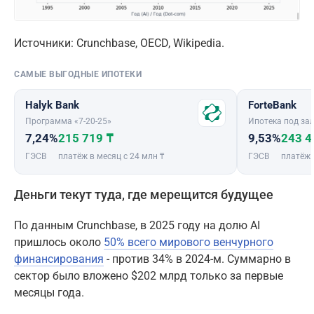
Источники: Crunchbase, OECD, Wikipedia.
САМЫЕ ВЫГОДНЫЕ ИПОТЕКИ
Halyk Bank
ForteBank
Программа «7-20-25»
Ипотека под зал
7,24%
215 719 ₸
9,53%
243 4
ГЭСВ
платёж в месяц с 24 млн ₸
ГЭСВ
платёж 
Деньги текут туда, где мерещится будущее
По данным Crunchbase, в 2025 году на долю AI
пришлось около
50% всего мирового венчурного
финансирования
- против 34% в 2024-м. Суммарно в
сектор было вложено $202 млрд только за первые
месяцы года.