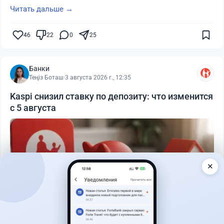
Читать дальше →
46
22
0
25
Банки
Теңіз Боташ
·
3 августа 2026 г., 12:35
Kaspi снизил ставку по депозиту: что изменится
с 5 августа
✕
Читать дальше →