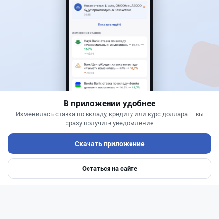
30
76
0
25
Новости
Жанна Амирова
·
6 августа 2026 г., 15:29
БЦК заблокировал перевод - казахстанцы
остались без тура
В приложении удобнее
Изменилась ставка по вкладу, кредиту или курс доллара — вы
сразу получите уведомление
Скачать приложение
Остаться на сайте
Главная
Депозиты
Ипотеки
Авто
Войти
Меню
Читать дальше →