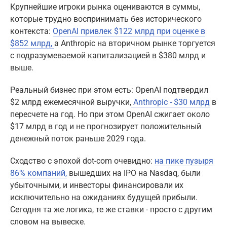
Крупнейшие игроки рынка оцениваются в суммы,
которые трудно воспринимать без исторического
контекста:
OpenAI привлек $122 млрд при оценке в
$852 млрд,
а Anthropic на вторичном рынке торгуется
с подразумеваемой капитализацией в $380 млрд и
выше.
Реальный бизнес при этом есть: OpenAI подтвердил
$2 млрд ежемесячной выручки,
Anthropic - $30 млрд
в
пересчете на год. Но при этом OpenAI сжигает около
$17 млрд в год и не прогнозирует положительный
денежный поток раньше 2029 года.
Сходство с эпохой dot-com очевидно:
на пике пузыря
86% компаний,
вышедших на IPO на Nasdaq, были
убыточными, и инвесторы финансировали их
исключительно на ожиданиях будущей прибыли.
Сегодня та же логика, те же ставки - просто с другим
словом на вывеске.