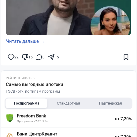
Читать дальше →
22
15
0
15
РЕЙТИНГ ИПОТЕК
Самые выгодные ипотеки
ГЭСВ «от», по типам программ
Госпрограмма
Стандартная
Партнёрская
Freedom Bank
от 7,20%
Программа «7-20-25»
Банк ЦентрКредит
от 7,20%