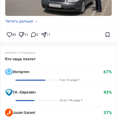
Читать дальше →
40
13
0
11
РЕЙТИНГ СТРАХОВЫХ
Кто чаще платит
67%
Интертич
9 из 14 млрд ₸
43%
СК «Евразия»
84 из 194 млрд ₸
37%
Jusan Garant