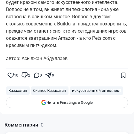
будет крахом самого искусственного интеллекта.
Вопрос не в том, выживет ли технология - она уже
встроена в слишком многое. Вопрос в другом:
сколько современных Builder.ai придется похоронить,
прежде чем станет ясно, кто из сегодняшних игроков
окажется завтрашним Amazon - а кто Pets.com с
красивым питч-деком.
автор: Асылжан Абдуллаев
Поставьте галочку рядом с
Finratings.kz
— и наши материалы будут чаще
показываться вам
10
2
0
9
Finratings
finratings.kz
Казахстан
бизнес Казахстан
искусственный интеллект
Читать Finratings в Google
Комментарии
0