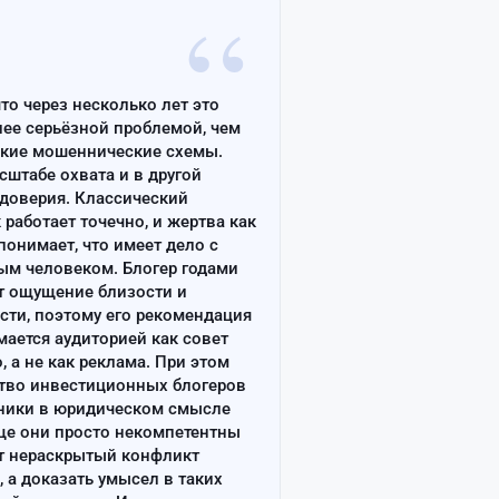
“
что через несколько лет это
лее серьёзной проблемой, чем
ские мошеннические схемы.
сштабе охвата и в другой
доверия. Классический
работает точечно, и жертва как
онимает, что имеет дело с
ым человеком. Блогер годами
т ощущение близости и
сти, поэтому его рекомендация
ается аудиторией как совет
, а не как реклама. При этом
тво инвестиционных блогеров
ники в юридическом смысле
ще они просто некомпетентны
т нераскрытый конфликт
, а доказать умысел в таких