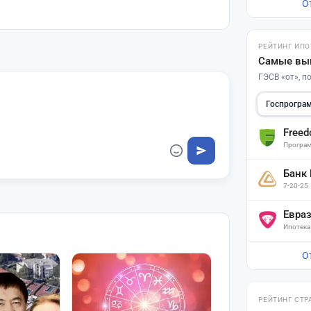
О
РЕЙТИНГ ИПО
Самые вы
ГЭСВ «от», 
Госпрогра
Free
Програм
Банк
7-20-25
Евра
Ипотека
О
РЕЙТИНГ СТР