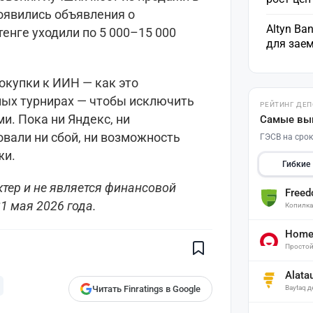
оявились объявления о
Altyn Ba
енге уходили по 5 000–15 000
для зае
окупки к ИИН — как это
ных турнирах — чтобы исключить
РЕЙТИНГ ДЕ
и. Пока ни Яндекс, ни
Самые вы
вали ни сбой, ни возможность
ГЭСВ на срок
жи.
Гибкие
тер и не является финансовой
Free
Поставьте галочку рядом с
1 мая 2026 года.
Копилк
Finratings.kz
— и наши материалы
будут чаще показываться вам
Home 
Finratings
Простой
finratings.kz
Alata
Baytaq 
Читать Finratings в Google