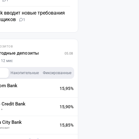
nk вводит новые требования
мщиков
1
ПОЗИТОВ
годные депозиты
05.08
 12 мес
Накопительные
Фиксированные
dom Bank
15,95%
а
Credit Bank
15,90%
 +
u City Bank
15,85%
депозит