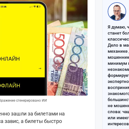
Я думаю, 
станет бо
классиче
Дело в ма
механике 
мошенник 
минимум п
незнаком
формируе
экспертно
восприним
знакомого
большинс
ображение сгенерировано ИИ
не мошен
слова: ча
енно зашли за билетами на
или имею
а завис, а билеты быстро
интересов