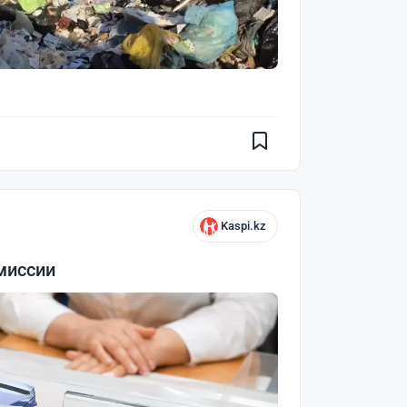
Kaspi.kz
миссии