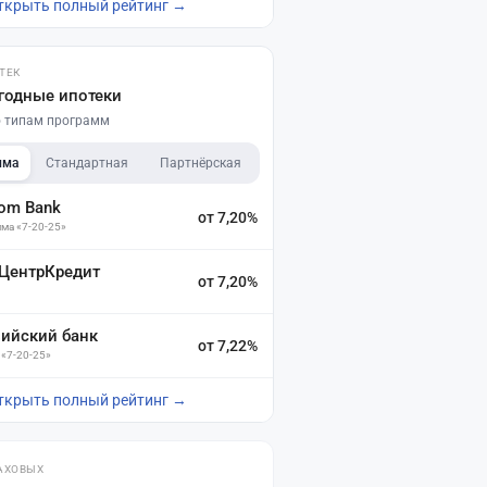
ткрыть полный рейтинг →
ТЕК
годные ипотеки
по типам программ
мма
Стандартная
Партнёрская
dom Bank
от 7,20%
ма «7-20-25»
 ЦентрКредит
от 7,20%
зийский банк
от 7,22%
 «7-20-25»
ткрыть полный рейтинг →
АХОВЫХ