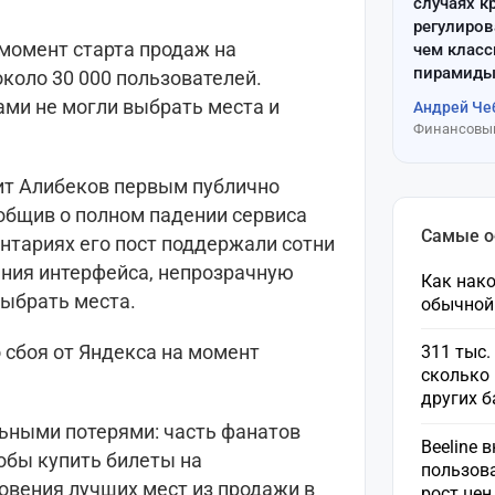
случаях к
регулиров
 момент старта продаж на
чем клас
пирамиды
коло 30 000 пользователей.
ми не могли выбрать места и
Андрей Че
Финансовый
ит Алибеков первым публично
общив о полном падении сервиса
Самые 
нтариях его пост поддержали сотни
ания интерфейса, непрозрачную
Как нако
ыбрать места.
обычной
 сбоя от Яндекса на момент
311 тыс.
сколько 
других 
ьными потерями: часть фанатов
Beeline 
тобы купить билеты на
пользов
овения лучших мест из продажи в
рост це