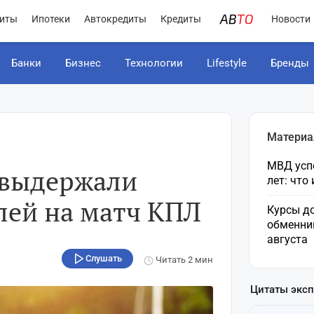
иты
Ипотеки
Автокредиты
Кредиты
Новости
Банки
Бизнес
Технологии
Lifestyle
Бренды
Материа
МВД усп
 выдержали
лет: что
лей на матч КПЛ
Курсы до
обменни
августа
Слушать
Читать
2 мин
Цитаты экс