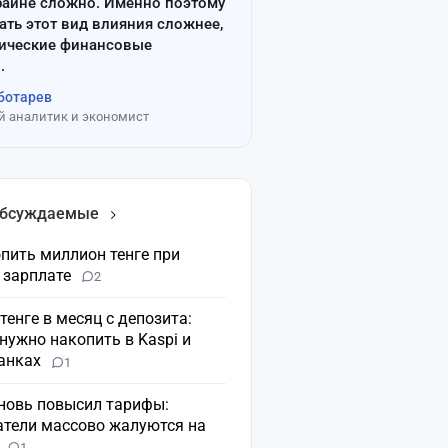
райне сложно. Именно поэтому
ать этот вид влияния сложнее,
сические финансовые
.
ботарев
 аналитик и экономист
обсуждаемые
пить миллион тенге при
 зарплате
2
 тенге в месяц с депозита:
нужно накопить в Kaspi и
банках
1
вновь повысил тарифы:
атели массово жалуются на
н
1