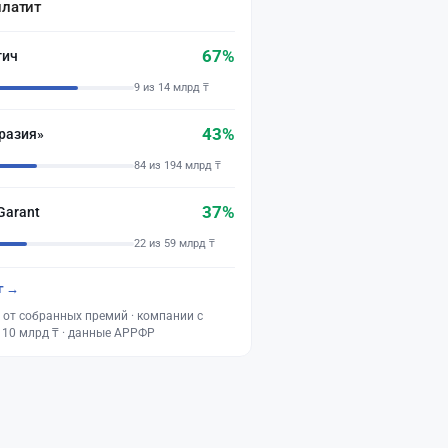
платит
67%
тич
9 из 14 млрд ₸
43%
разия»
84 из 194 млрд ₸
37%
Garant
22 из 59 млрд ₸
г →
 от собранных премий · компании с
 10 млрд ₸ · данные АРРФР