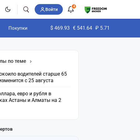
4
Войти
$
469.93
€
541.64
₽
5.71
Покупки
лы по теме
окоило водителей старше 65
 изменится с 25 августа
ллара, евро и рубля в
ках Астаны и Алматы на 2
пертов