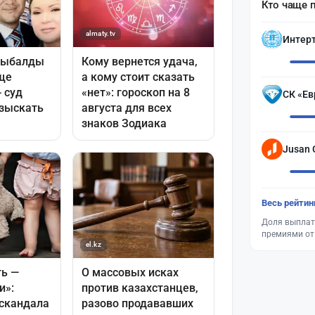
Кто чаще 
Интер
СК «Ев
Jusan 
Весь рейтин
Доля выплат
премиями от