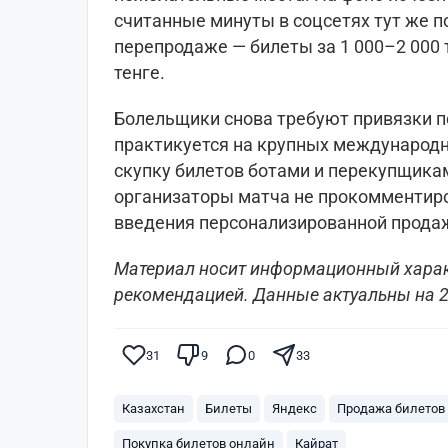
считанные минуты в соцсетях тут же п
перепродаже — билеты за 1 000–2 000 т
тенге.
Болельщики снова требуют привязки п
практикуется на крупных международ
скупку билетов ботами и перекупщикам
организаторы матча не прокомментиро
введения персонализированной прода
Материал носит информационный харак
рекомендацией. Данные актуальны на 2
31
9
0
33
Казахстан
Билеты
Яндекс
Продажа билетов
Покупка билетов онлайн
Кайрат