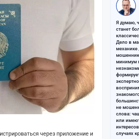
Я думаю, 
станет бо
классиче
Дело в ма
механике 
мошенник 
минимум п
незнаком
формируе
экспертно
восприним
знакомого
большинс
не мошен
слова: ча
или имею
интересов
гистрироваться через приложение и
случаях к