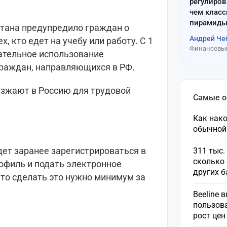
регулиров
чем клас
пирамиды
тана предупредило граждан о
Андрей Че
, кто едет на учебу или работу. С 1
Финансовый
зательное использование
граждан, направляющихся в РФ.
езжают в Россию для трудовой
Самые 
Как нако
обычной
дет заранее зарегистрироваться в
311 тыс.
сколько 
офиль и подать электронное
других 
что сделать это нужно минимум за
Beeline 
пользов
рост це