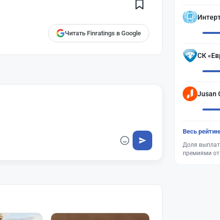
Finratings
finratings.kz
Интер
Читать Finratings в Google
СК «Ев
Jusan 
Весь рейтин
Доля выплат
премиями от