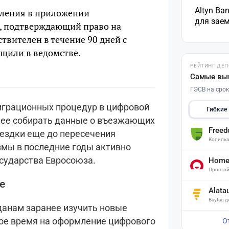
Altyn Ba
вления в приложении
для зае
, подтверждающий право на
твителен в течение 90 дней с
бщили в ведомстве.
РЕЙТИНГ ДЕ
Самые вы
ГЭСВ на срок
играционных процедур в цифровой
Гибкие
нее собирать данные о въезжающих
Free
оездки еще до пересечения
Копилк
мы в последние годы активно
осударства Евросоюза.
Home 
Простой
ке
Alata
Baytaq 
анам заранее изучить новые
ое время на оформление цифрового
О