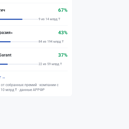
67%
тич
9 из 14 млрд ₸
43%
разия»
84 из 194 млрд ₸
37%
Garant
22 из 59 млрд ₸
г →
 от собранных премий · компании с
 10 млрд ₸ · данные АРРФР