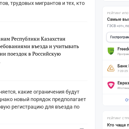
тов, трудовых мигрантов и тех, кто
РЕЙТИНГ ИПО
Самые вы
ГЭСВ «от», 
нам Республики Казахстан
Госпрогра
ребованиями въезда и учитывать
Free
ии поездок в Российскую
Програм
.
Банк
7-20-25
Евра
Ипотека
яется, какие ограничения будут
однако новый порядок предполагает
О
вую регистрацию для въезда по
Поставьте галочку рядом с
Finratings.kz
— и наши материалы
РЕЙТИНГ СТР
будут чаще показываться вам
Кто чаще 