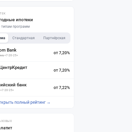
ТЕК
годные ипотеки
по типам программ
мма
Стандартная
Партнёрская
dom Bank
от 7,20%
ма «7-20-25»
 ЦентрКредит
от 7,20%
зийский банк
от 7,22%
 «7-20-25»
ткрыть полный рейтинг →
АХОВЫХ
платит