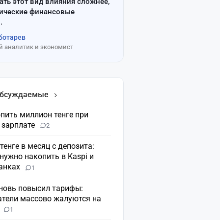
ать этот вид влияния сложнее,
сические финансовые
.
ботарев
 аналитик и экономист
обсуждаемые
пить миллион тенге при
 зарплате
2
 тенге в месяц с депозита:
нужно накопить в Kaspi и
банках
1
вновь повысил тарифы:
атели массово жалуются на
н
1