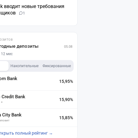
nk вводит новые требования
мщиков
1
ПОЗИТОВ
годные депозиты
05.08
 12 мес
Накопительные
Фиксированные
dom Bank
15,95%
а
Credit Bank
15,90%
 +
u City Bank
15,85%
депозит
ткрыть полный рейтинг →