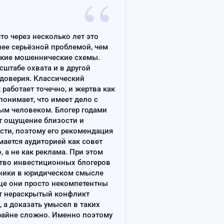
“
что через несколько лет это
лее серьёзной проблемой, чем
ские мошеннические схемы.
сштабе охвата и в другой
доверия. Классический
работает точечно, и жертва как
онимает, что имеет дело с
ым человеком. Блогер годами
т ощущение близости и
сти, поэтому его рекомендация
ается аудиторией как совет
, а не как реклама. При этом
тво инвестиционных блогеров
ники в юридическом смысле
ще они просто некомпетентны
т нераскрытый конфликт
, а доказать умысел в таких
райне сложно. Именно поэтому