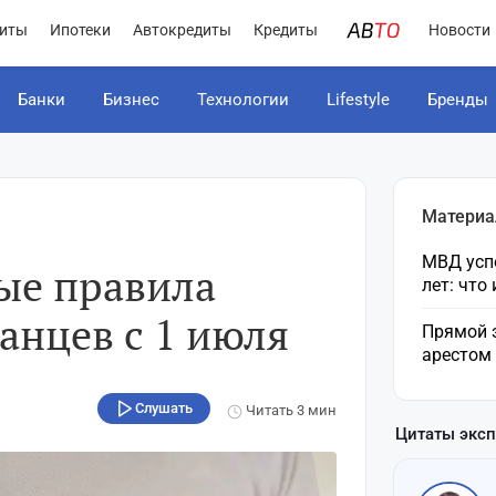
иты
Ипотеки
Автокредиты
Кредиты
Новости
Банки
Бизнес
Технологии
Lifestyle
Бренды
Материа
МВД усп
ые правила
лет: что
танцев с 1 июля
Прямой 
арестом
Слушать
Читать
3 мин
Цитаты экс