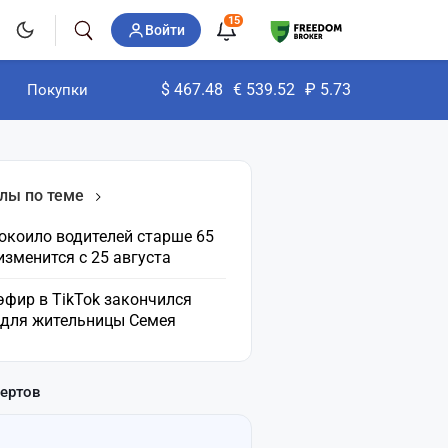
15
Войти
$
467.48
€
539.52
₽
5.73
Покупки
лы по теме
окоило водителей старше 65
 изменится с 25 августа
эфир в TikTok закончился
 для жительницы Семея
пертов