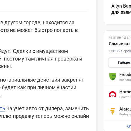
Altyn Ba
для зае
 в другом городе, находится за
осто не может быстро попасть в
РЕЙТИНГ ДЕ
Самые вы
уйдут. Сделки с имуществом
ГЭСВ на срок
, поэтому там личная проверка и
Гибкие
ажны.
Free
 нотариальные действия закрепят
Копилк
 будет как при личном участии
Home 
.
Простой
ть
на учет авто от дилера, заменить
Alata
Baytaq 
куплю-продажу теперь можно онлайн
Поставьте галочку рядом с
Finratings.kz
— и наши материалы
О
будут чаще показываться вам