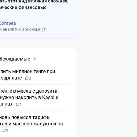
ать этот вид влияния сложнее,
сические финансовые
.
ботарев
 аналитик и экономист
обсуждаемые
пить миллион тенге при
 зарплате
2
 тенге в месяц с депозита:
нужно накопить в Kaspi и
банках
1
вновь повысил тарифы:
атели массово жалуются на
н
1