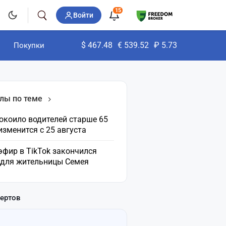
15
Войти
$
467.48
€
539.52
₽
5.73
Покупки
лы по теме
окоило водителей старше 65
 изменится с 25 августа
эфир в TikTok закончился
 для жительницы Семея
пертов