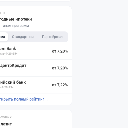
ТЕК
годные ипотеки
по типам программ
мма
Стандартная
Партнёрская
dom Bank
от 7,20%
ма «7-20-25»
 ЦентрКредит
от 7,20%
зийский банк
от 7,22%
 «7-20-25»
ткрыть полный рейтинг →
АХОВЫХ
платит