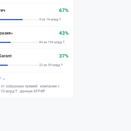
67%
тич
9 из 14 млрд ₸
43%
разия»
84 из 194 млрд ₸
37%
Garant
22 из 59 млрд ₸
г →
 от собранных премий · компании с
 10 млрд ₸ · данные АРРФР