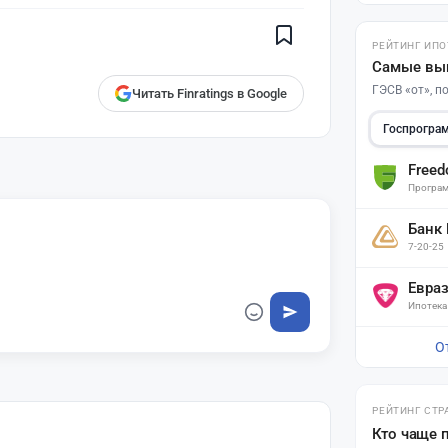
Finratings
finratings.kz
РЕЙТИНГ ИПО
Самые вы
ГЭСВ «от», 
Читать Finratings в Google
Госпрогра
Free
Програм
Банк
7-20-25
Евра
Ипотека
О
РЕЙТИНГ СТР
Кто чаще 