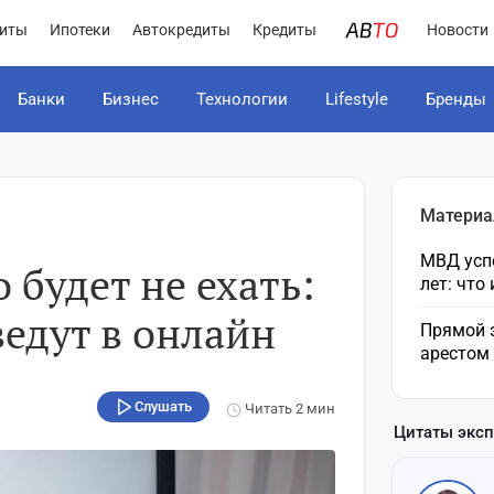
иты
Ипотеки
Автокредиты
Кредиты
Новости
Банки
Бизнес
Технологии
Lifestyle
Бренды
Материа
МВД усп
 будет не ехать:
лет: что
ведут в онлайн
Прямой 
арестом
Слушать
Читать
2 мин
Цитаты экс