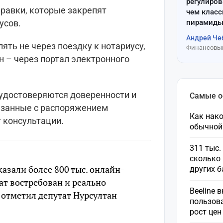
регулиров
равки, которые закрепят
чем клас
пирамиды
усов.
Андрей Че
ть не через поездку к нотариусу,
Финансовый
н – через портал электронного
удостоверяются доверенности и
Самые 
язанные с распоряжением
Как нако
 консультации.
обычной
311 тыс.
сколько 
азали более 800 тыс. онлайн-
других 
мат востребован и реально
Beeline 
 отметил депутат Нурсултан
пользов
рост це