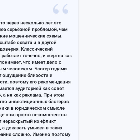
“
что через несколько лет это
лее серьёзной проблемой, чем
ские мошеннические схемы.
сштабе охвата и в другой
доверия. Классический
работает точечно, и жертва как
онимает, что имеет дело с
ым человеком. Блогер годами
т ощущение близости и
сти, поэтому его рекомендация
ается аудиторией как совет
, а не как реклама. При этом
тво инвестиционных блогеров
ники в юридическом смысле
ще они просто некомпетентны
т нераскрытый конфликт
, а доказать умысел в таких
райне сложно. Именно поэтому