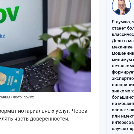
Я думаю, 
станет бо
классиче
Дело в ма
механике 
мошенник 
минимум п
незнаком
формируе
экспертно
восприним
знакомого
большинс
анцы / Фото: gov.kz
не мошен
слова: ча
формат нотариальных услуг. Через
или имею
лять часть доверенностей,
интересов
случаях к