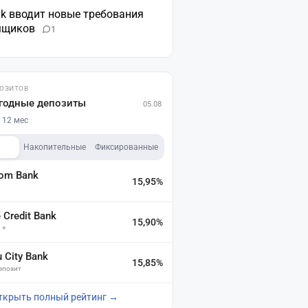
nk вводит новые требования
мщиков
1
ПОЗИТОВ
годные депозиты
05.08
 12 мес
Накопительные
Фиксированные
dom Bank
15,95%
а
Credit Bank
15,90%
 +
u City Bank
15,85%
депозит
ткрыть полный рейтинг →