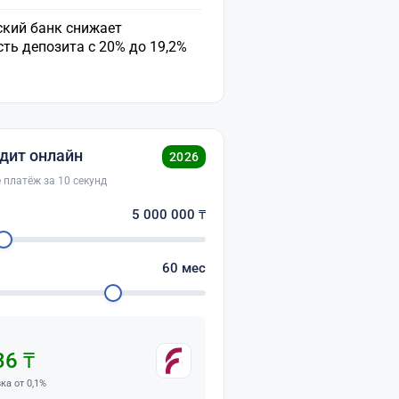
ский банк снижает
ть депозита с 20% до 19,2%
дит онлайн
2026
 платёж за 10 секунд
о
5 000 000
₸
60
мес
36 ₸
вка от 0,1%