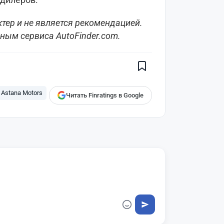
ер и не является рекомендацией.
Поставьте галочку рядом с
ным сервиса AutoFinder.com.
Finratings.kz
— и наши материалы
будут чаще показываться вам
Finratings
finratings.kz
Astana Motors
Читать Finratings в Google