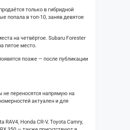
 продаётся только в гибридной
ые попала в топ-10, заняв девятое
места на четвёртое. Subaru Forester
на пятое место.
оявятся позже — после публикации
 не переносятся напрямую на
номерностей актуален и для
a RAV4, Honda CR-V, Toyota Camry,
s RX 350 — также присутствуют в