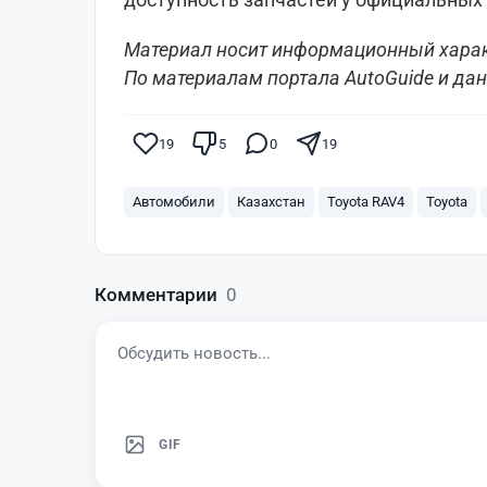
Материал носит информационный характ
По материалам портала AutoGuide и дан
19
5
0
19
Автомобили
Казахстан
Toyota RAV4
Toyota
Комментарии
0
GIF