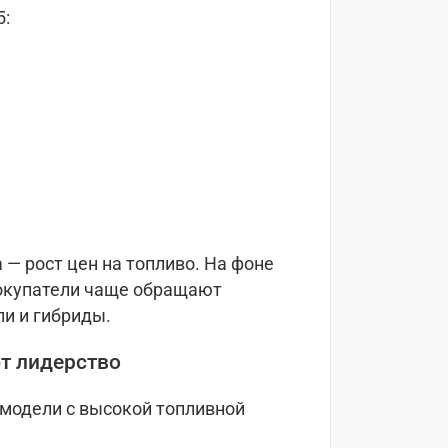
5:
 — рост цен на топливо. На фоне
окупатели чаще обращают
и и гибриды.
т лидерство
 модели с высокой топливной