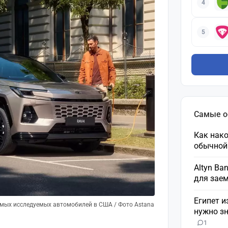
4
5
Самые 
Как нако
обычной
Altyn Ba
для зае
Египет и
самых исследуемых автомобилей в США / Фото Astana
нужно зн
1