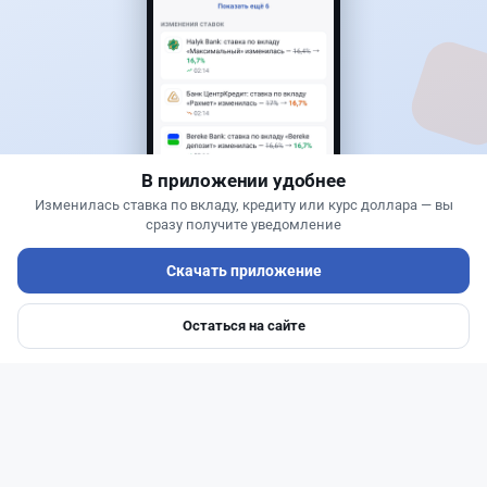
Банки
Теңіз Боташ
·
5 августа 2026 г., 13:10
Alatau City Bank разыгрывает 33 млн тенге:
какие условия скрываются в правилах акции
В приложении удобнее
Изменилась ставка по вкладу, кредиту или курс доллара — вы
сразу получите уведомление
Скачать приложение
Остаться на сайте
Главная
Депозиты
Ипотеки
Авто
Войти
Меню
Читать дальше →
93
30
0
28