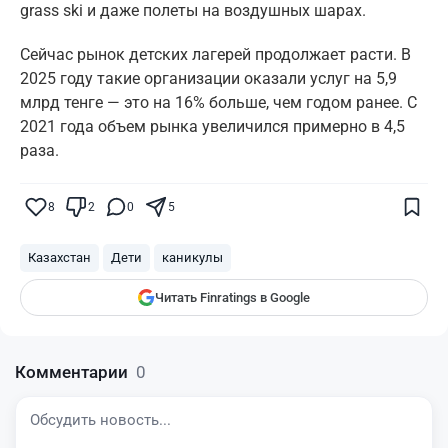
grass ski и даже полеты на воздушных шарах.
Сейчас рынок детских лагерей продолжает расти. В
2025 году такие организации оказали услуг на 5,9
млрд тенге — это на 16% больше, чем годом ранее. С
2021 года объем рынка увеличился примерно в 4,5
раза.
Поставьте галочку рядом с
Finratings.kz
— и наши материалы будут чаще
показываться вам
8
2
0
5
Finratings
finratings.kz
Казахстан
Дети
каникулы
Читать Finratings в Google
Комментарии
0