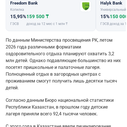
Freedom Bank
Halyk Bank
Копилка
Универсальный
15,95%
159 500 ₸
15%
150 00
ГЭСВ
доход за 12 мес с 1 млн ₸
ГЭСВ
доход за 1
По данным Министерства просвещения РК, летом
2026 года различными форматами
оздоровительного отдыха планируют охватить 3,2
млн детей. Однако подавляющее большинство из них
посетят пришкольные и палаточные лагеря.
Полноценный отдых в загородных центрах с
проживанием смогут получить лишь десятки тысяч
детей.
Согласно данным Бюро национальной статистики
Республики Казахстан, в прошлом году детские
лагеря приняли всего 92,4 тысячи человек.
С этого года в Казахстане ввели лицензирование