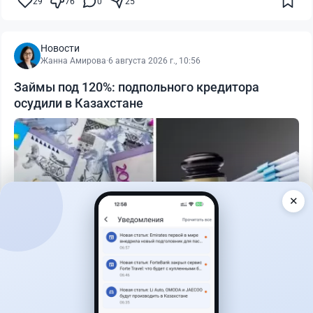
29
76
0
25
Новости
Жанна Амирова
·
6 августа 2026 г., 10:56
Займы под 120%: подпольного кредитора
осудили в Казахстане
✕
Читать дальше →
3
1
0
0