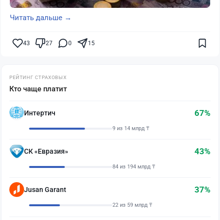
Читать дальше →
43
27
0
15
РЕЙТИНГ СТРАХОВЫХ
Кто чаще платит
67%
Интертич
9 из 14 млрд ₸
43%
СК «Евразия»
84 из 194 млрд ₸
37%
Jusan Garant
22 из 59 млрд ₸