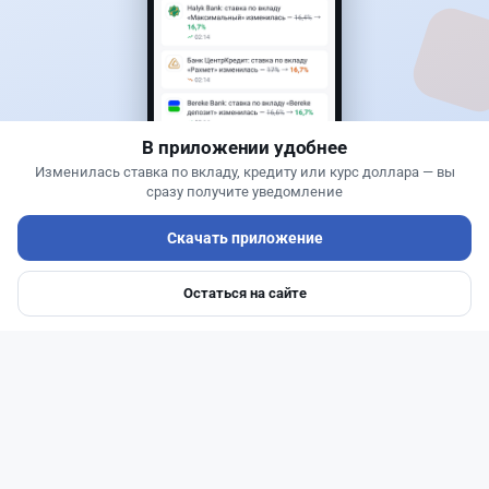
Новости
Жанна Амирова
·
7 августа 2026 г., 16:11
Home Credit Bank урезал ставки по депозитам
В приложении удобнее
Изменилась ставка по вкладу, кредиту или курс доллара — вы
сразу получите уведомление
Скачать приложение
Остаться на сайте
Главная
Депозиты
Ипотеки
Авто
Войти
Меню
Читать дальше →
14
51
0
23
Авто
Жанна Амирова
·
4 августа 2026 г., 16:11