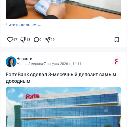
Читать дальше →
67
18
0
19
Новости
Жанна Амирова
·
7 августа 2026 г., 14:11
ForteBank сделал 3-месячный депозит самым
доходным