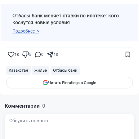
Отбасы банк меняет ставки по ипотеке: кого
коснутся новые условия
Подробнее ->
Поставьте галочку рядом с
Finratings.kz
— и наши материалы будут чаще
показываться вам
18
5
0
13
Finratings
finratings.kz
Казахстан
жилье
Отбасы банк
Читать Finratings в Google
Комментарии
0