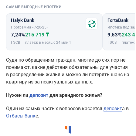
САМЫЕ ВЫГОДНЫЕ ИПОТЕКИ
Halyk Bank
ForteBank
Программа «7-20-25»
Ипотека под зал
7,24%
215 719 ₸
9,53%
243 4
ГЭСВ
платёж в месяц с 24 млн ₸
ГЭСВ
платёж 
Судя по обращениям граждан, многие до сих пор не
понимают, какие действия обязательны для участия
в распределении жилья и можно ли потерять шанс на
квартиру из-за неактуальных данных.
Нужен ли
депозит
для арендного жилья?
Один из самых частых вопросов касается
депозит
а в
Отбасы банк
е.