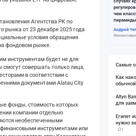
случаях к
регулиров
чем клас
пирамиды
становления Агентства РК по
о рынка от 23 декабря 2025 года
Андрей Че
Финансовый
ециальные условия обращения
на фондовом рынке.
ким инструментам будет не для
Самые 
ы смогут совершать только лица,
сторами в соответствии с
Как нако
енними документами Alatau City
обычной
Altyn Ba
для зае
ые фонды, стоимость которых
щении компании отдельно
Египет и
ляются необеспеченными
нужно зн
 финансовыми инструментами или
1