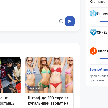
Кто чаще 
Интер
СК «Ев
Jusan 
Весь рейтин
Доля выплат
премиями от