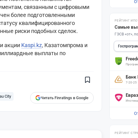
О
рументам, связанным с цифровыми
ничен более подготовленными
РЕЙТИНГ ИПО
статусу квалифицированного
Самые вы
нные риски подобных сделок.
ГЭСВ «от», 
ли акции
Kaspi.kz
, Казатомпрома и
Госпрогра
 миллиардные выплаты по
Free
Поставьте галочку рядом с
Finratings.kz
— и наши материалы
Програм
будут чаще показываться вам
Банк
Finratings
finratings.kz
7-20-25
Евра
au City
Читать Finratings в Google
Ипотека
О
РЕЙТИНГ СТР