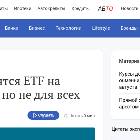
иты
Ипотеки
Автокредиты
Кредиты
Новости
Банки
Бизнес
Технологии
Lifestyle
Бренды
Материа
Курсы до
ятся ETF на
обменни
августа
но не для всех
Прямой 
арестом
Слушать
Читать
3 мин
Цитаты экс