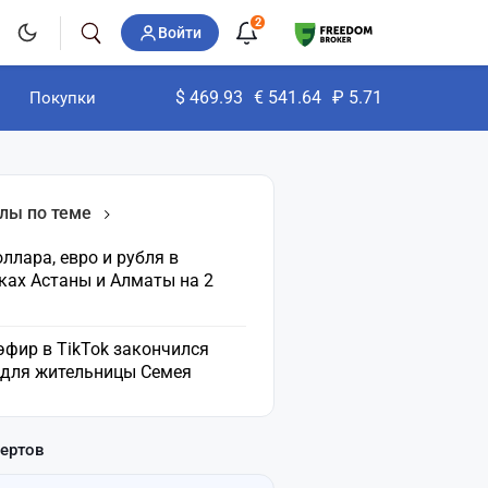
2
Войти
$
469.93
€
541.64
₽
5.71
Покупки
лы по теме
ллара, евро и рубля в
ках Астаны и Алматы на 2
эфир в TikTok закончился
 для жительницы Семея
пертов