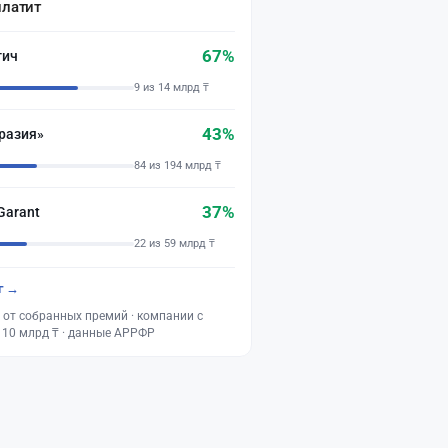
платит
67%
тич
9 из 14 млрд ₸
43%
разия»
84 из 194 млрд ₸
37%
Garant
22 из 59 млрд ₸
г →
 от собранных премий · компании с
 10 млрд ₸ · данные АРРФР