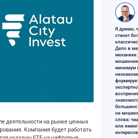
Я думаю, 
станет бо
классиче
Дело в ма
механике 
мошенник 
минимум п
незнаком
формируе
экспертно
восприним
знакомого
большинс
не мошен
слова: ча
чале деятельности на рынке ценных
или имею
ирования. Компания будет работать
интересов
нтов указаны ETF на цифровые