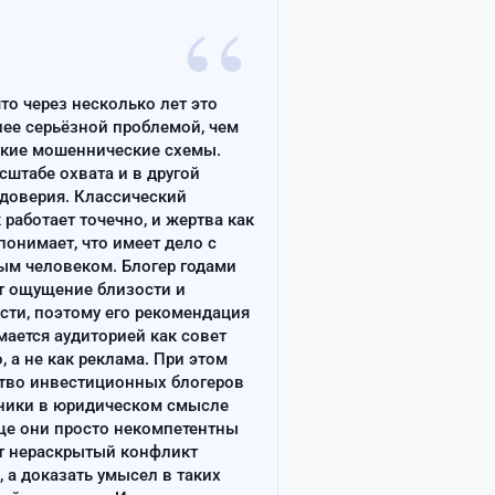
“
что через несколько лет это
лее серьёзной проблемой, чем
ские мошеннические схемы.
сштабе охвата и в другой
доверия. Классический
работает точечно, и жертва как
онимает, что имеет дело с
ым человеком. Блогер годами
т ощущение близости и
сти, поэтому его рекомендация
ается аудиторией как совет
, а не как реклама. При этом
тво инвестиционных блогеров
ники в юридическом смысле
ще они просто некомпетентны
т нераскрытый конфликт
, а доказать умысел в таких