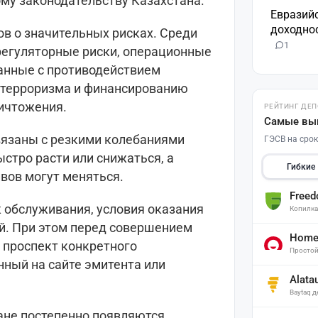
му законодательству Казахстана.
Евразий
доходнос
в о значительных рисках. Среди
1
 регуляторные риски, операционные
занные с противодействием
терроризма и финансированию
ичтожения.
РЕЙТИНГ ДЕ
Самые вы
связаны с резкими колебаниями
ГЭСВ на срок
стро расти или снижаться, а
Гибкие
вов могут меняться.
Free
ок обслуживания, условия оказания
Копилк
ий. При этом перед совершением
Home 
 проспект конкретного
Простой
нный на сайте эмитента или
Alata
Baytaq 
тане постепенно появляются