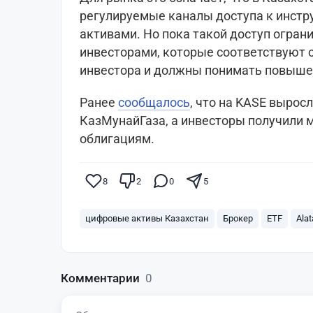
регулируемые каналы доступа к инст
активами. Но пока такой доступ огра
инвесторами, которые соответствуют 
инвестора и должны понимать повыше
Ранее
сообщалось
, что на KASE вырос
КазМунайГаза, а инвесторы получили
облигациям.
8
2
0
5
цифровые активы Казахстан
Брокер
ETF
Alat
Комментарии
0