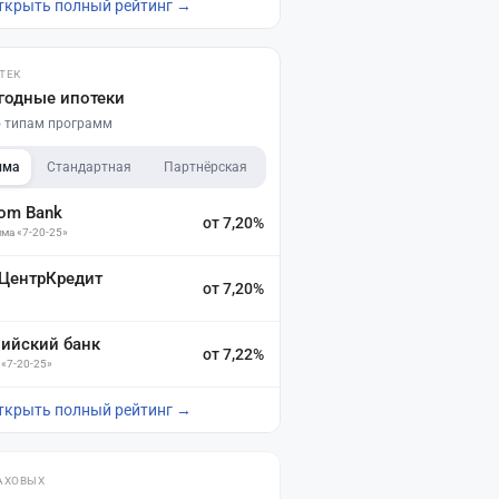
ткрыть полный рейтинг →
ТЕК
годные ипотеки
по типам программ
мма
Стандартная
Партнёрская
dom Bank
от 7,20%
ма «7-20-25»
 ЦентрКредит
от 7,20%
зийский банк
от 7,22%
 «7-20-25»
ткрыть полный рейтинг →
АХОВЫХ