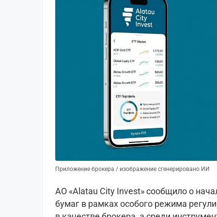
Приложение брокера / изображение сгенерировано ИИ
АО «Alatau City Invest» сообщило о на
бумаг в рамках особого режима регул
в качестве брокера, а среди инструме