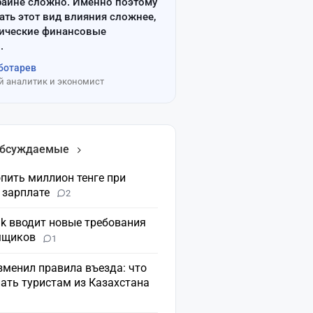
райне сложно. Именно поэтому
ать этот вид влияния сложнее,
сические финансовые
.
ботарев
 аналитик и экономист
обсуждаемые
пить миллион тенге при
 зарплате
2
nk вводит новые требования
мщиков
1
зменил правила въезда: что
ать туристам из Казахстана