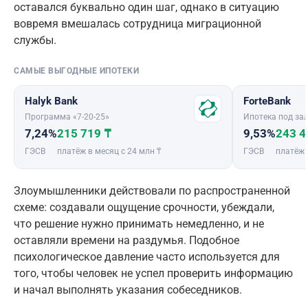
оставался буквально один шаг, однако в ситуацию
вовремя вмешалась сотрудница миграционной
службы.
САМЫЕ ВЫГОДНЫЕ ИПОТЕКИ
Halyk Bank
ForteBank
Программа «7-20-25»
Ипотека под зал
7,24%
215 719 ₸
9,53%
243 4
ГЭСВ
платёж в месяц с 24 млн ₸
ГЭСВ
платёж 
Злоумышленники действовали по распространенной
схеме: создавали ощущение срочности, убеждали,
что решение нужно принимать немедленно, и не
оставляли времени на раздумья. Подобное
психологическое давление часто используется для
того, чтобы человек не успел проверить информацию
и начал выполнять указания собеседников.