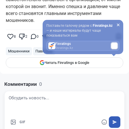
которой он звонит. Именно спешка и давление чаще
всего становятся главными инструментами
мошенников.
Поставьте галочку рядом с
Finratings.kz
— и наши материалы будут чаще
показываться вам
8
2
0
6
Finratings
finratings.kz
Мошенники
Павлодар
Читать Finratings в Google
Комментарии
0
GIF