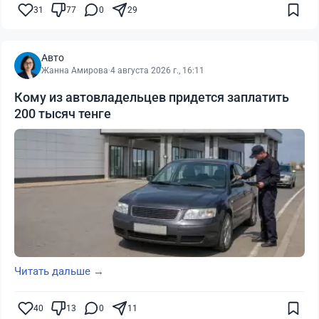
31
77
0
29
Авто
Жанна Амирова
·
4 августа 2026 г., 16:11
Кому из автовладельцев придется заплатить
200 тысяч тенге
Читать дальше →
40
13
0
11