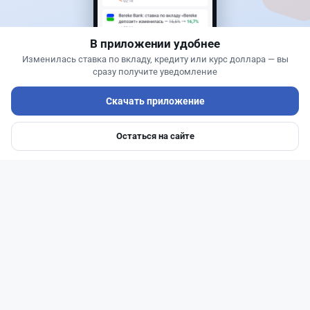
запрещает скриншоты
В приложении удобнее
Изменилась ставка по вкладу, кредиту или курс доллара — вы
сразу получите уведомление
Скачать приложение
Остаться на сайте
Главная
Депозиты
Ипотеки
Авто
Войти
Меню
Читать дальше →
51
13
0
21
Новости
Жанна Амирова
·
4 августа 2026 г., 10:17
Въезд в Казахстан изменят: иностранцам
понадобится разрешение