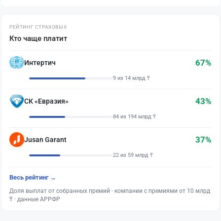
РЕЙТИНГ СТРАХОВЫХ
Кто чаще платит
67%
Интертич
9 из 14 млрд ₸
43%
СК «Евразия»
84 из 194 млрд ₸
37%
Jusan Garant
22 из 59 млрд ₸
Весь рейтинг →
Доля выплат от собранных премий · компании с премиями от 10 млрд
₸ · данные АРРФР