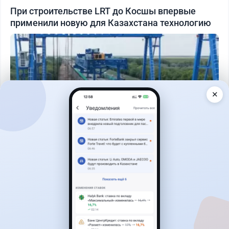
При строительстве LRT до Косшы впервые
применили новую для Казахстана технологию
✕
Читать дальше →
1
0
0
0
Банки
Теңіз Боташ
·
4 августа 2026 г., 20:30
Как сохранить экран Kaspi.kz, если приложение