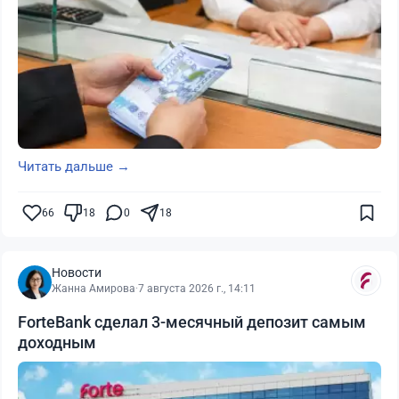
Читать дальше →
66
18
0
18
Новости
Жанна Амирова
·
7 августа 2026 г., 14:11
ForteBank сделал 3-месячный депозит самым
доходным