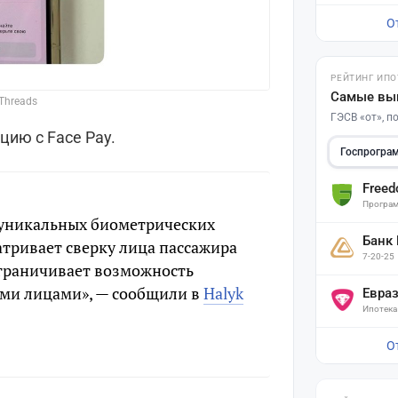
О
РЕЙТИНГ ИПО
Самые вы
Threads
ГЭСВ «от», 
ию с Face Pay.
Госпрогра
Free
Програм
е уникальных биометрических
Банк
тривает сверку лица пассажира
7-20-25
граничивает возможность
ими лицами», — сообщили в
Halyk
Евра
Ипотека
О