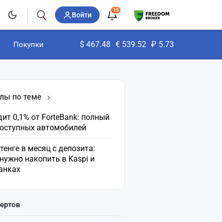
15
Войти
$
467.48
€
539.52
₽
5.73
Покупки
лы по теме
ит 0,1% от ForteBank: полный
доступных автомобилей
 тенге в месяц с депозита:
нужно накопить в Kaspi и
анках
пертов