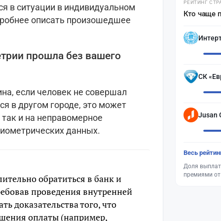
РЕЙТИНГ СТР
ся в ситуации в индивидуальном
Кто чаще 
дробнее описать произошедшее
Интер
етрии прошла без вашего
СК «Ев
на, если человек не совершал
ся в другом городе, это может
Jusan 
 так и на неправомерное
биометрических данных.
Весь рейтин
Доля выплат
премиями от
лительно обратиться в банк и
ребовав проведения внутренней
ть доказательства того, что
ршения оплаты (например,