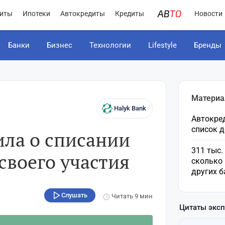
иты
Ипотеки
Автокредиты
Кредиты
Новости
Банки
Бизнес
Технологии
Lifestyle
Бренды
Материа
Halyk Bank
Автокред
список 
ила о списании
311 тыс.
 своего участия
сколько 
других б
Слушать
Читать
9 мин
Цитаты экс