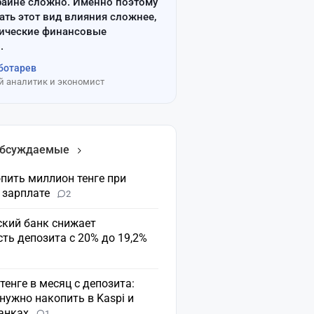
райне сложно. Именно поэтому
ать этот вид влияния сложнее,
сические финансовые
.
ботарев
 аналитик и экономист
обсуждаемые
пить миллион тенге при
 зарплате
2
ский банк снижает
ть депозита с 20% до 19,2%
 тенге в месяц с депозита:
нужно накопить в Kaspi и
банках
1