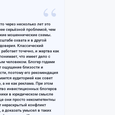
“
что через несколько лет это
лее серьёзной проблемой, чем
ские мошеннические схемы.
сштабе охвата и в другой
доверия. Классический
работает точечно, и жертва как
онимает, что имеет дело с
ым человеком. Блогер годами
т ощущение близости и
сти, поэтому его рекомендация
ается аудиторией как совет
, а не как реклама. При этом
тво инвестиционных блогеров
ники в юридическом смысле
ще они просто некомпетентны
т нераскрытый конфликт
, а доказать умысел в таких