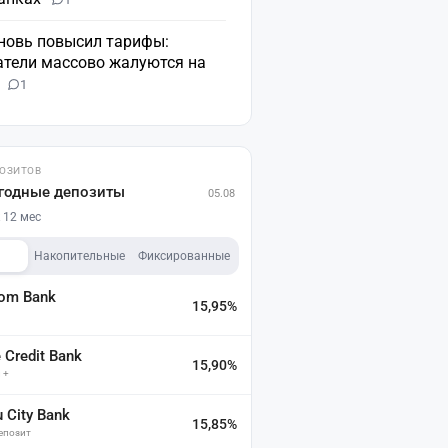
вновь повысил тарифы:
атели массово жалуются на
н
1
ПОЗИТОВ
годные депозиты
05.08
 12 мес
Накопительные
Фиксированные
dom Bank
15,95%
а
Credit Bank
15,90%
 +
u City Bank
15,85%
депозит