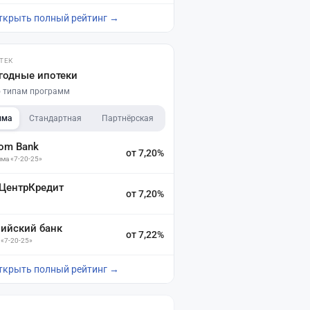
ткрыть полный рейтинг →
ТЕК
годные ипотеки
по типам программ
мма
Стандартная
Партнёрская
dom Bank
от 7,20%
ма «7-20-25»
 ЦентрКредит
от 7,20%
зийский банк
от 7,22%
 «7-20-25»
ткрыть полный рейтинг →