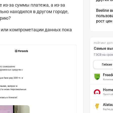
 из-за суммы платежа, а из-за
Beeline 
льно находился в другом городе,
пользов
трию?
рост це
 или компрометации данных пока
РЕЙТИНГ ДЕ
Самые вы
ГЭСВ на срок
Гибкие
Free
Копилк
Home 
Простой
Alata
Baytaq 