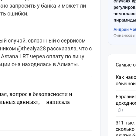
случаях к
жно запросить у банка и может ли
регулиров
ать ошибки.
чем клас
пирамиды
Андрей Че
Финансовый
ый случай, связанный с сервисом
 ником @theaiya28 рассказала, что с
 Astana LRT через оплату по лицу.
ации она находилась в Алматы.
Самые 
Как нако
обычной
ая, вопрос в безопасности и
Евразий
льных данных», — написала
доходнос
1
311 тыс.
сколько 
других 