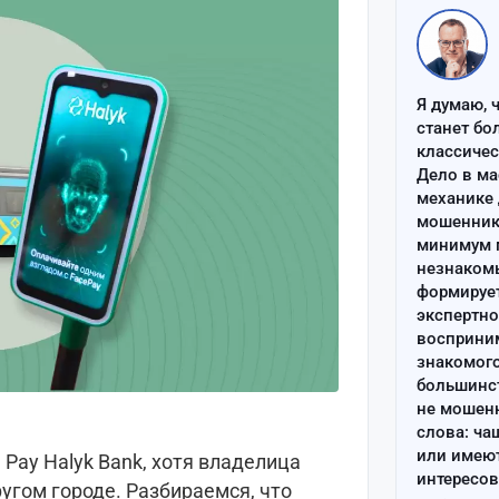
Я думаю, 
станет бо
классиче
Дело в ма
механике 
мошенник 
минимум п
незнаком
формируе
экспертно
восприним
знакомого
большинс
не мошен
слова: ча
или имею
 Pay Halyk Bank, хотя владелица
интересов
ругом городе. Разбираемся, что