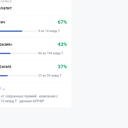
АХОВЫХ
платит
67%
тич
9 из 14 млрд ₸
43%
разия»
84 из 194 млрд ₸
37%
Garant
22 из 59 млрд ₸
г →
 от собранных премий · компании с
 10 млрд ₸ · данные АРРФР