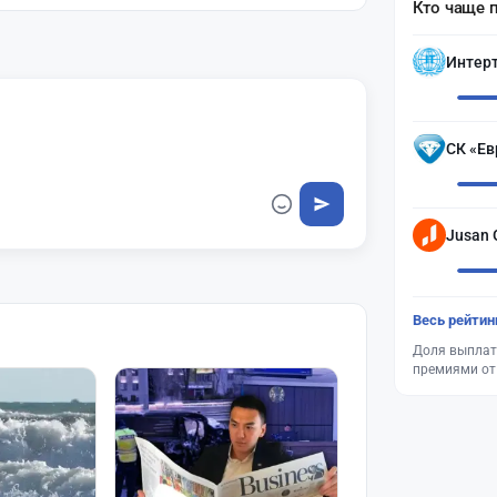
Кто чаще 
Интер
СК «Ев
Jusan 
Весь рейтин
Доля выплат
премиями от