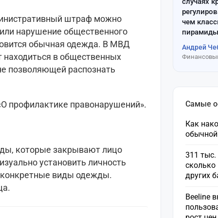
случаях к
регулиров
министративный штраф можно
чем клас
о или нарушение общественного
пирамиды
новится обычная одежда. В МВД
Андрей Че
т находиться в общественных
Финансовый
не позволяющей распознать
Самые 
а «О профилактике правонарушений».
Как нако
обычной
ды, которые закрывают лицо
311 тыс.
изуально установить личность
сколько 
т конкретные виды одежды.
других 
ца.
Beeline 
пользов
рост це