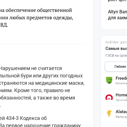
на обеспечение общественной
Altyn Ba
ении любых предметов одежды,
для зае
МВД.
РЕЙТИНГ ДЕ
Самые вы
ГЭСВ на срок
Гибкие
Нарушением не считается
 пыльной бури или других погодных
Free
остраняются на медицинские маски,
Копилк
иям. Кроме того, правило не
Home 
бязанностей, а также во время
Простой
.
Alata
Baytaq 
й 434-3 Кодекса об
За первое нарушение гражданину