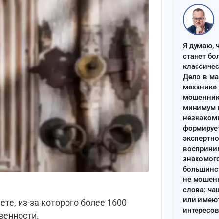
Я думаю, 
станет бо
классиче
Дело в ма
механике 
мошенник 
минимум п
незнаком
формируе
экспертно
восприним
знакомого
большинс
не мошен
слова: ча
или имею
е, из-за которого более 1600
интересов
венности.