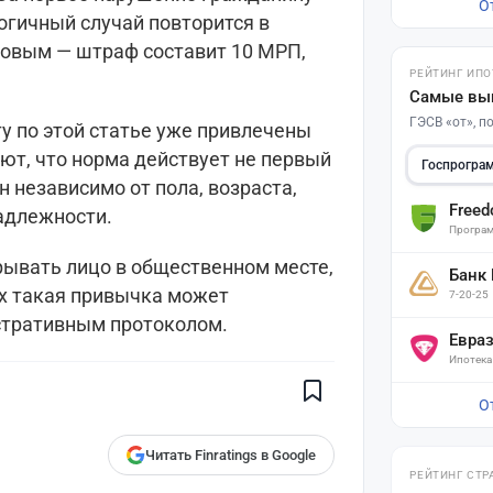
О
огичный случай повторится в
совым — штраф составит 10 МРП,
РЕЙТИНГ ИПО
Самые вы
ГЭСВ «от», 
 по этой статье уже привлечены
ют, что норма действует не первый
Госпрогра
н независимо от пола, возраста,
Free
адлежности.
Програм
рывать лицо в общественном месте,
Банк
ях такая привычка может
7-20-25
Поставьте галочку рядом с
стративным протоколом.
Finratings.kz
— и наши материалы
Евра
будут чаще показываться вам
Ипотека
Finratings
finratings.kz
О
Читать Finratings в Google
РЕЙТИНГ СТР