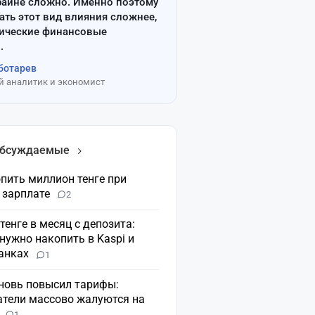
райне сложно. Именно поэтому
ать этот вид влияния сложнее,
сические финансовые
.
ботарев
 аналитик и экономист
обсуждаемые
пить миллион тенге при
 зарплате
2
 тенге в месяц с депозита:
нужно накопить в Kaspi и
банках
1
вновь повысил тарифы:
атели массово жалуются на
н
1