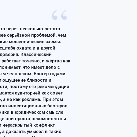
“
что через несколько лет это
лее серьёзной проблемой, чем
ские мошеннические схемы.
сштабе охвата и в другой
доверия. Классический
работает точечно, и жертва как
онимает, что имеет дело с
ым человеком. Блогер годами
т ощущение близости и
сти, поэтому его рекомендация
ается аудиторией как совет
, а не как реклама. При этом
тво инвестиционных блогеров
ники в юридическом смысле
ще они просто некомпетентны
т нераскрытый конфликт
, а доказать умысел в таких