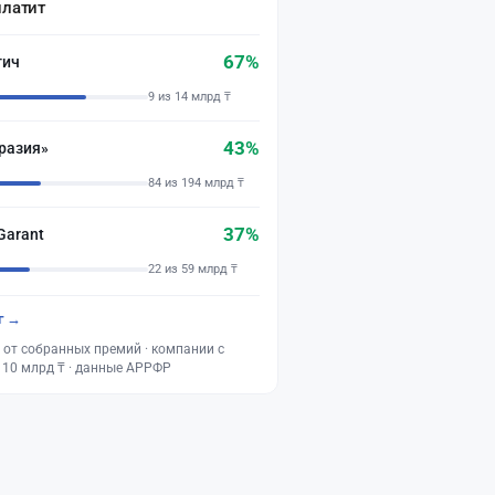
платит
67%
тич
9 из 14 млрд ₸
43%
разия»
84 из 194 млрд ₸
37%
Garant
22 из 59 млрд ₸
г →
 от собранных премий · компании с
 10 млрд ₸ · данные АРРФР