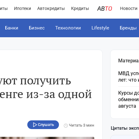
иты
Ипотеки
Автокредиты
Кредиты
Новости
Банки
Бизнес
Технологии
Lifestyle
Бренды
Материа
МВД усп
уют получить
лет: что
енге из-за одной
Курсы до
обменни
августа
Слушать
Читать
3 мин
Цитаты экс