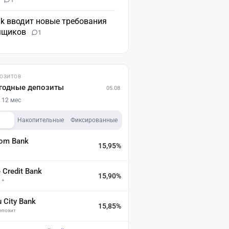
nk вводит новые требования
мщиков
1
ПОЗИТОВ
годные депозиты
05.08
 12 мес
Накопительные
Фиксированные
dom Bank
15,95%
а
Credit Bank
15,90%
 +
u City Bank
15,85%
депозит