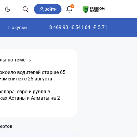
2
Войти
$
469.93
€
541.64
₽
5.71
Покупки
лы по теме
окоило водителей старше 65
 изменится с 25 августа
ллара, евро и рубля в
ках Астаны и Алматы на 2
пертов