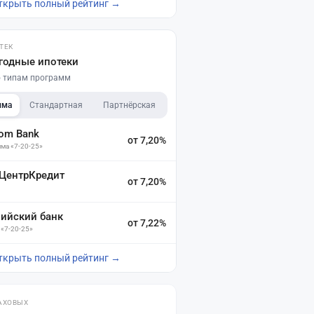
ткрыть полный рейтинг →
ТЕК
годные ипотеки
по типам программ
мма
Стандартная
Партнёрская
dom Bank
от 7,20%
ма «7-20-25»
 ЦентрКредит
от 7,20%
зийский банк
от 7,22%
 «7-20-25»
ткрыть полный рейтинг →
АХОВЫХ