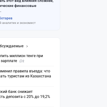
ать этот вид влияния сложнее,
сические финансовые
.
ботарев
 аналитик и экономист
обсуждаемые
пить миллион тенге при
 зарплате
2
зменил правила въезда: что
ать туристам из Казахстана
ский банк снижает
ть депозита с 20% до 19,2%