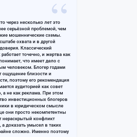
“
что через несколько лет это
лее серьёзной проблемой, чем
ские мошеннические схемы.
сштабе охвата и в другой
доверия. Классический
работает точечно, и жертва как
онимает, что имеет дело с
ым человеком. Блогер годами
т ощущение близости и
сти, поэтому его рекомендация
ается аудиторией как совет
, а не как реклама. При этом
тво инвестиционных блогеров
ники в юридическом смысле
ще они просто некомпетентны
т нераскрытый конфликт
, а доказать умысел в таких
райне сложно. Именно поэтому