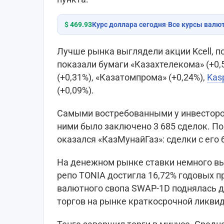
$ 469.93
Курс доллара сегодня
·
Все курсы валю
Лучше рынка выглядели акции Kcell, п
показали бумаги «Казахтелекома» (+0,50
(+0,31%), «Казатомпрома» (+0,24%),
Kasp
(+0,09%).
Самыми востребованными у инвесторо
ними было заключено 3 685 сделок. По
оказался «КазМунайГаз»: сделки с его
На денежном рынке ставки немного вы
репо TONIA достигла 16,72% годовых п
валютного свопа SWAP-1D поднялась д
торгов на рынке краткосрочной ликвид