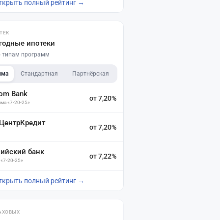
ткрыть полный рейтинг →
ТЕК
годные ипотеки
по типам программ
мма
Стандартная
Партнёрская
dom Bank
от 7,20%
ма «7-20-25»
 ЦентрКредит
от 7,20%
зийский банк
от 7,22%
 «7-20-25»
ткрыть полный рейтинг →
АХОВЫХ