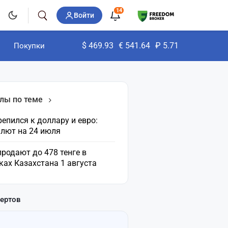
14
Войти
$
469.93
€
541.64
₽
5.71
Покупки
лы по теме
репился к доллару и евро:
алют на 24 июля
родают до 478 тенге в
ах Казахстана 1 августа
пертов