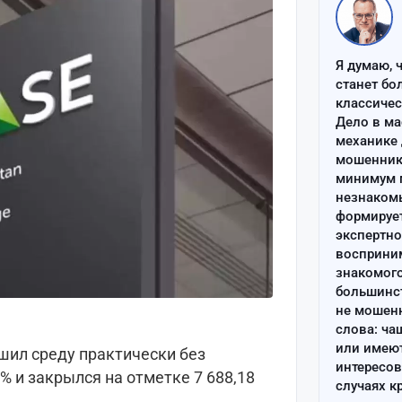
Я думаю, 
станет бо
классиче
Дело в ма
механике 
мошенник 
минимум п
незнаком
формируе
экспертно
восприним
знакомого
большинс
не мошен
слова: ча
или имею
ил среду практически без
интересов
% и закрылся на отметке 7 688,18
случаях к