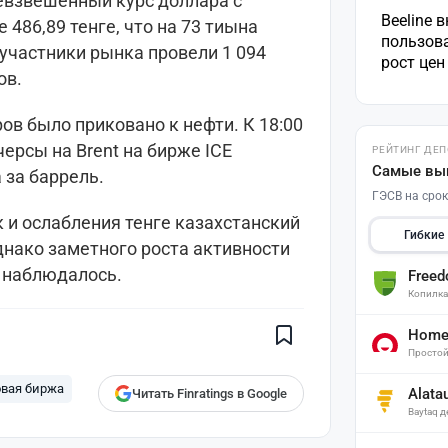
невзвешенный курс доллара с
Beeline 
 486,89 тенге, что на 73 тиына
пользов
участники рынка провели 1 094
рост це
ов.
в было приковано к нефти. К 18:00
ерсы на Brent на бирже ICE
РЕЙТИНГ ДЕ
Самые вы
 за баррель.
ГЭСВ на срок
 и ослабления тенге казахстанский
Гибкие
днако заметного роста активности
Поставьте галочку рядом с
е наблюдалось.
Free
Finratings.kz
— и наши материалы
Копилк
будут чаще показываться вам
Finratings
Home 
finratings.kz
Простой
овая биржа
Alata
Читать Finratings в Google
Baytaq 