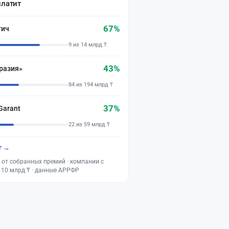
платит
67%
тич
9 из 14 млрд ₸
43%
разия»
84 из 194 млрд ₸
37%
Garant
22 из 59 млрд ₸
г →
 от собранных премий · компании с
 10 млрд ₸ · данные АРРФР