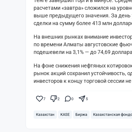
Тенге завершил торги в минусе. Сред
расчетами «завтра» сложился на уровне
выше предыдущего значения. За день 
сделки на сумму более 413 млн доллар
На внешних рынках внимание инвесторо
по времени Алматы августовские фьюч
подешевели на 3,1% — до 74,69 доллара
На фоне снижения нефтяных котировок
рынок акций сохранил устойчивость, о
инвесторов к концу торговой сессии н
7
2
0
5
Казахстан
KASE
Биржа
Казахстанская фонд