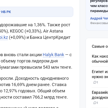
регулиров
чем клас
пирамиды
т НБ РК
Андрей Че
Финансовый
одорожавшие на 1,36%. Также рост
%), KEGOC (+0,33%), Air Astana
i.kz
(+0,09%) и Банка ЦентрКредит
Самые 
в вновь стали акции
Halyk Bank
— с
Как нако
 объему торгов лидером дня
обычной
 бумагами превысили 543 млн тенге.
Египет и
нужно зн
росли. Доходность однодневного
1
ротив 16,69% днем ранее. Ставка
о 12,97% годовых. Общий объем
Евразий
ности составил 766,2 млрд тенге.
доходнос
1