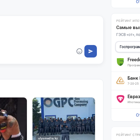
О
РЕЙТИНГ ИПО
Самые вы
ГЭСВ «от», 
Госпрогра
Free
Програм
Банк
7-20-25
Евра
Ипотека
О
РЕЙТИНГ СТР