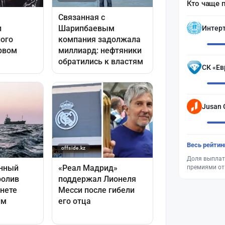
Кто чаще 
Интер
СК «Ев
Jusan 
Весь рейтин
Доля выплат
премиями от