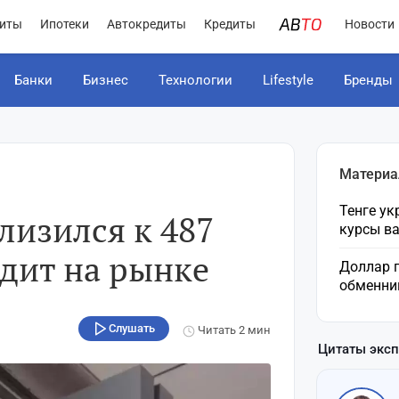
иты
Ипотеки
Автокредиты
Кредиты
Новости
Банки
Бизнес
Технологии
Lifestyle
Бренды
Материа
Тенге ук
лизился к 487
курсы в
одит на рынке
Доллар п
обменник
Слушать
Читать
2 мин
Цитаты экс