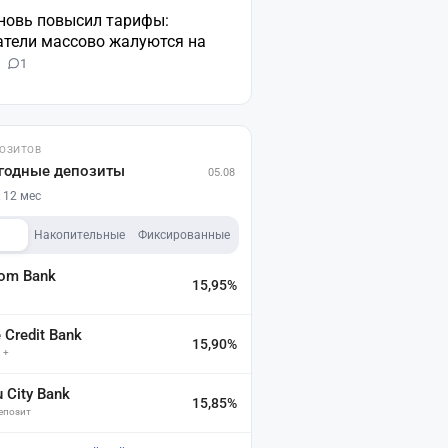
вновь повысил тарифы:
атели массово жалуются на
н
1
ПОЗИТОВ
годные депозиты
05.08
 12 мес
Накопительные
Фиксированные
dom Bank
15,95%
а
Credit Bank
15,90%
 +
u City Bank
15,85%
депозит