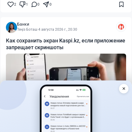
2
1
0
0
Банки
Теңіз Боташ
·
4 августа 2026 г., 20:30
Как сохранить экран Kaspi.kz, если приложение
запрещает скриншоты
✕
Читать дальше →
50
13
0
21