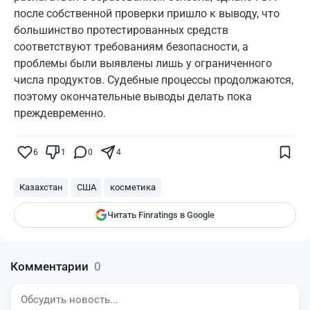
после собственной проверки пришло к выводу, что
большинство протестированных средств
соответствуют требованиям безопасности, а
проблемы были выявлены лишь у ограниченного
числа продуктов. Судебные процессы продолжаются,
поэтому окончательные выводы делать пока
преждевременно.
Поставьте галочку рядом с
Finratings.kz
— и наши материалы будут чаще
показываться вам
6
1
0
4
Finratings
finratings.kz
Казахстан
США
косметика
Читать Finratings в Google
Комментарии
0