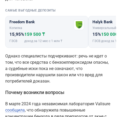
САМЫЕ ВЫГОДНЫЕ ДЕПОЗИТЫ
Freedom Bank
Halyk Bank
Копилка
Универсальный
15,95%
159 500 ₸
15%
150 00
ГЭСВ
доход за 12 мес с 1 млн ₸
ГЭСВ
доход за 1
Однако специалисты подчеркивают: речь не идет о
том, что все средства с бензоилпероксидом опасны,
а судебные иски пока не означают, что
производители нарушили закон или что вред для
потребителей доказан.
Почему возникли вопросы
В марте 2024 года независимая лаборатория Valisure
сообщила
, что обнаружила повышенные
концентрации бензола в ряде препаратов от акне с