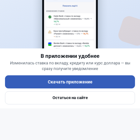
Банки
Теңіз Боташ
·
5 августа 2026 г., 13:10
Alatau City Bank разыгрывает 33 млн тенге:
какие условия скрываются в правилах акции
В приложении удобнее
Изменилась ставка по вкладу, кредиту или курс доллара — вы
сразу получите уведомление
Скачать приложение
Остаться на сайте
Главная
Депозиты
Ипотеки
Авто
Войти
Меню
Читать дальше →
92
30
0
28