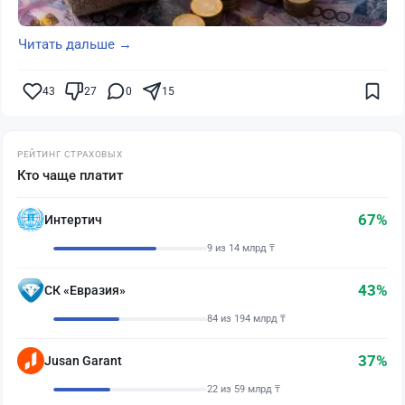
Читать дальше →
43
27
0
15
РЕЙТИНГ СТРАХОВЫХ
Кто чаще платит
67%
Интертич
9 из 14 млрд ₸
43%
СК «Евразия»
84 из 194 млрд ₸
37%
Jusan Garant
22 из 59 млрд ₸