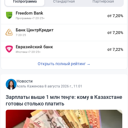
Госпрограмма
Стандартная
Партнёрская
Freedom Bank
от 7,20%
Программа «7-20-25»
Банк ЦентрКредит
от 7,20%
7-20-25
Евразийский банк
от 7,22%
Ипотека «7-20-25»
Открыть полный рейтинг →
Новости
Асель Каженова
·
8 августа 2026 г., 11:01
Зарплаты выше 1 млн теңге: кому в Казахстане
готовы столько платить