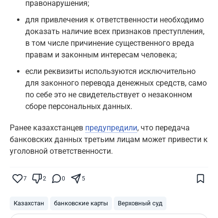
правонарушения;
для привлечения к ответственности необходимо
доказать наличие всех признаков преступления,
в том числе причинение существенного вреда
правам и законным интересам человека;
если реквизиты используются исключительно
для законного перевода денежных средств, само
по себе это не свидетельствует о незаконном
сборе персональных данных.
Ранее казахстанцев
предупредили
, что передача
банковских данных третьим лицам может привести к
уголовной ответственности.
Поставьте галочку рядом с
Finratings.kz
— и наши материалы будут чаще
показываться вам
7
2
0
5
Finratings
finratings.kz
Казахстан
банковские карты
Верховный суд