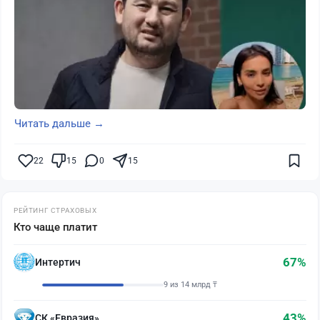
Читать дальше →
22
15
0
15
РЕЙТИНГ СТРАХОВЫХ
Кто чаще платит
67%
Интертич
9 из 14 млрд ₸
43%
СК «Евразия»