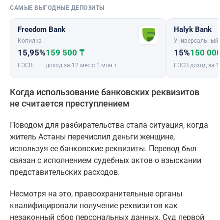
САМЫЕ ВЫГОДНЫЕ ДЕПОЗИТЫ
Freedom Bank
Halyk Bank
Копилка
Универсальный
15,95%
159 500 ₸
15%
150 00
ГЭСВ
доход за 12 мес с 1 млн ₸
ГЭСВ
доход за 1
Когда использование банковских реквизитов
не считается преступлением
Поводом для разбирательства стала ситуация, когда
житель Астаны перечислил деньги женщине,
используя ее банковские реквизиты. Перевод был
связан с исполнением судебных актов о взыскании
представительских расходов.
Несмотря на это, правоохранительные органы
квалифицировали получение реквизитов как
незаконный сбор персональных данных. Суд первой