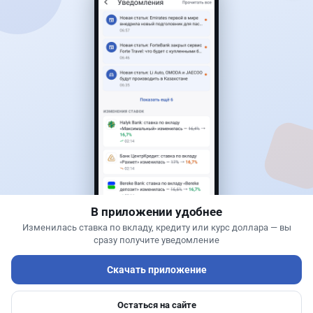
Читать дальше →
0
0
0
0
Авто
Жанна Амирова
·
4 августа 2026 г., 16:11
Кому из автовладельцев придется заплатить
200 тысяч тенге
В приложении удобнее
Изменилась ставка по вкладу, кредиту или курс доллара — вы
сразу получите уведомление
Скачать приложение
Остаться на сайте
Главная
Депозиты
Ипотеки
Авто
Войти
Меню