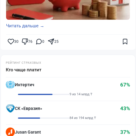
Читать дальше →
30
76
0
25
РЕЙТИНГ СТРАХОВЫХ
Кто чаще платит
67%
Интертич
9 из 14 млрд ₸
43%
СК «Евразия»
84 из 194 млрд ₸
37%
Jusan Garant