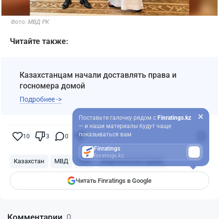
Фото: МВД РК
Читайте также:
Казахстанцам начали доставлять права и
госномера домой
Подробнее ->
Поставьте галочку рядом с
Finratings.kz
— и наши материалы будут чаще
показываться вам
10
3
0
7
Finratings
finratings.kz
Казахстан
МВД
ОАЭ
Водительские права
Читать Finratings в Google
Комментарии
0