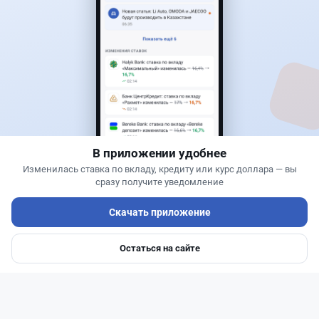
27
6
0
1
Банки
Теңіз Боташ
·
5 августа 2026 г., 13:10
Alatau City Bank разыгрывает 33 млн тенге:
какие условия скрываются в правилах акции
В приложении удобнее
Изменилась ставка по вкладу, кредиту или курс доллара — вы
сразу получите уведомление
Скачать приложение
Остаться на сайте
Главная
Депозиты
Ипотеки
Авто
Войти
Меню
Читать дальше →
94
30
0
28