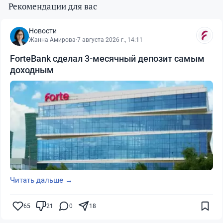
Рекомендации для вас
Новости
Жанна Амирова
·
7 августа 2026 г., 14:11
ForteBank сделал 3-месячный депозит самым
доходным
Читать дальше →
65
21
0
18