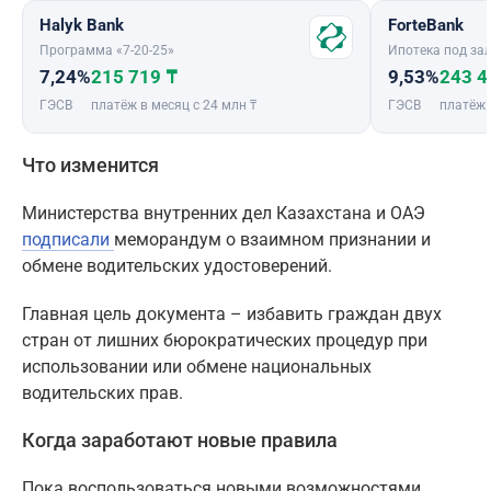
Halyk Bank
ForteBank
Программа «7-20-25»
Ипотека под зал
7,24%
215 719 ₸
9,53%
243 4
ГЭСВ
платёж в месяц с 24 млн ₸
ГЭСВ
платёж 
Что изменится
Министерства внутренних дел Казахстана и ОАЭ
подписали
меморандум о взаимном признании и
обмене водительских удостоверений.
Главная цель документа – избавить граждан двух
стран от лишних бюрократических процедур при
использовании или обмене национальных
водительских прав.
Когда заработают новые правила
Пока воспользоваться новыми возможностями