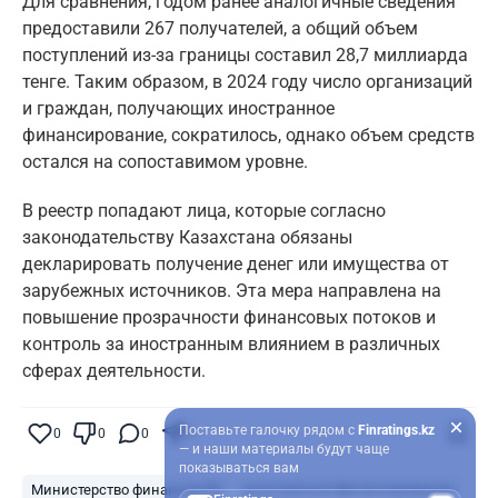
Для сравнения, годом ранее аналогичные сведения
предоставили 267 получателей, а общий объем
поступлений из-за границы составил 28,7 миллиарда
тенге. Таким образом, в 2024 году число организаций
и граждан, получающих иностранное
финансирование, сократилось, однако объем средств
остался на сопоставимом уровне.
В реестр попадают лица, которые согласно
законодательству Казахстана обязаны
декларировать получение денег или имущества от
зарубежных источников. Эта мера направлена на
повышение прозрачности финансовых потоков и
контроль за иностранным влиянием в различных
сферах деятельности.
Поставьте галочку рядом с
Finratings.kz
0
0
0
0
— и наши материалы будут чаще
показываться вам
Министерство финансов РК
иностранное финансирование