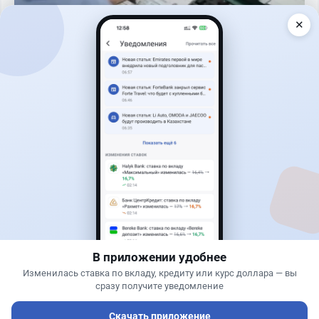
✕
Читать дальше →
27
6
0
1
Новости
Жанна Амирова
·
5 августа 2026 г., 11:54
БЦК меняет плату за счета: новые тарифы
заработают 20 августа
В приложении удобнее
Изменилась ставка по вкладу, кредиту или курс доллара — вы
сразу получите уведомление
Скачать приложение