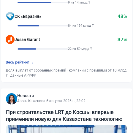
9 из 14 млрд ₸
43%
СК «Евразия»
84 из 194 млрд ₸
37%
Jusan Garant
22 из 59 млрд ₸
Весь рейтинг →
Доля выплат от собранных премий · компании с премиями от 10 млрд
₸ · данные АРРФР
Новости
Асель Каженова
·
6 августа 2026 г., 23:02
При строительстве LRT до Косшы впервые
применили новую для Казахстана технологию