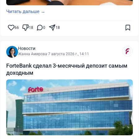
Читать дальше →
66
18
0
18
Новости
Жанна Амирова
·
7 августа 2026 г., 14:11
ForteBank сделал 3-месячный депозит самым
доходным