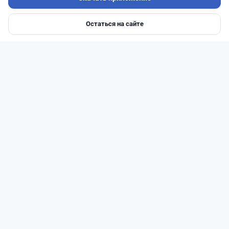
Остаться на сайте
Главная
Депозиты
Ипотеки
Авто
Войти
Меню
Читать дальше →
17
2
0
18
Банки
Теңіз Боташ
·
5 августа 2026 г., 13:10
Alatau City Bank разыгрывает 33 млн тенге:
какие условия скрываются в правилах акции