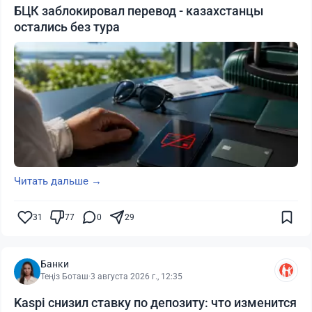
БЦК заблокировал перевод - казахстанцы
остались без тура
Читать дальше →
31
77
0
29
Банки
Теңіз Боташ
·
3 августа 2026 г., 12:35
Kaspi снизил ставку по депозиту: что изменится