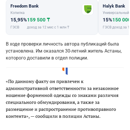
Freedom Bank
Halyk Bank
Копилка
Универсальный
15,95%
159 500 ₸
15%
150 00
ГЭСВ
доход за 12 мес с 1 млн ₸
ГЭСВ
доход за 1
В ходе проверки личность автора публикаций была
установлена. Им оказался 30-летний житель Астаны,
которого доставили в отдел полиции.
«По данному факту он привлечен к
административной ответственности за незаконное
ношение форменной одежды со знаками различия
специального обмундирования, а также за
размещение и распространение противоправного
контента», — сообщили в полиции Астаны.