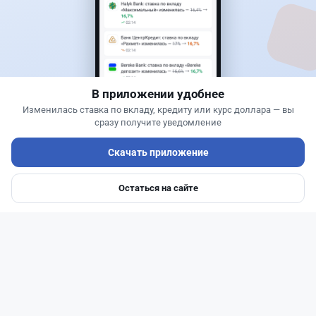
Банки
Теңіз Боташ
·
5 августа 2026 г., 13:10
Alatau City Bank разыгрывает 33 млн тенге:
какие условия скрываются в правилах акции
В приложении удобнее
Изменилась ставка по вкладу, кредиту или курс доллара — вы
сразу получите уведомление
Скачать приложение
Остаться на сайте
Главная
Депозиты
Ипотеки
Авто
Войти
Меню
Читать дальше →
94
30
0
28
Новости
Жанна Амирова
·
5 августа 2026 г., 11:54