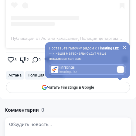
Публикация от Астана қаласының Полиция департаменті (@police__astana)
Поставьте галочку рядом с
Finratings.kz
— и наши материалы будут чаще
показываться вам
8
2
0
5
Finratings
finratings.kz
Астана
Полиция
блогер
Читать Finratings в Google
Комментарии
0