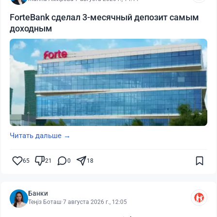
ForteBank сделал 3-месячный депозит самым
доходным
Читать дальше →
65
21
0
18
Банки
Теңіз Боташ
·
7 августа 2026 г., 12:05