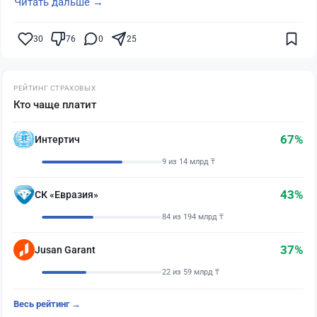
Читать дальше →
30
76
0
25
РЕЙТИНГ СТРАХОВЫХ
Кто чаще платит
67%
Интертич
9 из 14 млрд ₸
43%
СК «Евразия»
84 из 194 млрд ₸
37%
Jusan Garant
22 из 59 млрд ₸
Весь рейтинг →