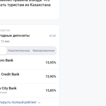
ать туристам из Казахстана
ПОЗИТОВ
годные депозиты
05.08
 12 мес
Накопительные
Фиксированные
dom Bank
15,95%
а
Credit Bank
15,90%
 +
u City Bank
15,85%
депозит
ткрыть полный рейтинг →