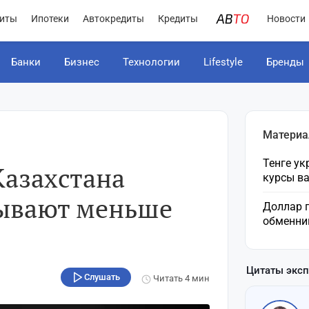
иты
Ипотеки
Автокредиты
Кредиты
Новости
Банки
Бизнес
Технологии
Lifestyle
Бренды
Материа
Тенге ук
Казахстана
курсы в
ывают меньше
Доллар п
обменник
Цитаты экс
Слушать
Читать
4 мин