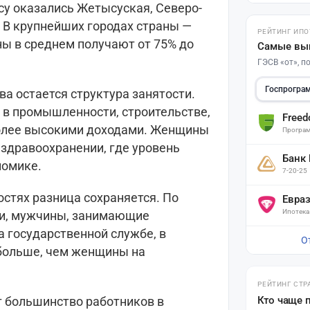
у оказались Жетысуская, Северо-
 В крупнейших городах страны —
РЕЙТИНГ ИПО
ы в среднем получают от 75% до
Самые вы
ГЭСВ «от», 
Госпрогра
ва остается структура занятости.
в промышленности, строительстве,
Free
 более высокими доходами. Женщины
Програм
 здравоохранении, где уровень
Банк
номике.
7-20-25
стях разница сохраняется. По
Евра
Ипотека
и, мужчины, занимающие
 государственной службе, в
О
 больше, чем женщины на
РЕЙТИНГ СТР
 большинство работников в
Кто чаще 