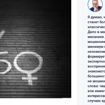
Я думаю, 
станет бо
классиче
Дело в ма
механике 
мошенник 
минимум п
незнаком
формируе
экспертно
восприним
знакомого
большинс
не мошен
слова: ча
или имею
интересов
случаях к