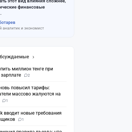
ать этот вид влияния сложнее,
сические финансовые
.
ботарев
 аналитик и экономист
обсуждаемые
пить миллион тенге при
 зарплате
2
вновь повысил тарифы:
атели массово жалуются на
н
1
nk вводит новые требования
мщиков
1
зменил правила въезда: что