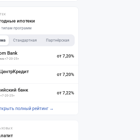
ТЕК
годные ипотеки
по типам программ
мма
Стандартная
Партнёрская
dom Bank
от 7,20%
ма «7-20-25»
 ЦентрКредит
от 7,20%
зийский банк
от 7,22%
 «7-20-25»
ткрыть полный рейтинг →
АХОВЫХ
платит