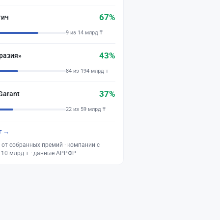
67%
тич
9 из 14 млрд ₸
43%
разия»
84 из 194 млрд ₸
37%
Garant
22 из 59 млрд ₸
г →
 от собранных премий · компании с
 10 млрд ₸ · данные АРРФР