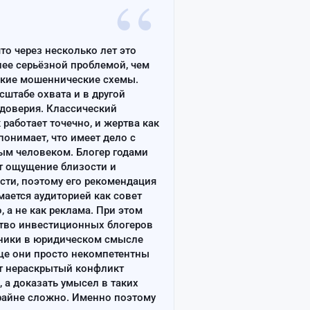
“
что через несколько лет это
лее серьёзной проблемой, чем
ские мошеннические схемы.
сштабе охвата и в другой
доверия. Классический
работает точечно, и жертва как
онимает, что имеет дело с
ым человеком. Блогер годами
т ощущение близости и
сти, поэтому его рекомендация
ается аудиторией как совет
, а не как реклама. При этом
тво инвестиционных блогеров
ники в юридическом смысле
ще они просто некомпетентны
т нераскрытый конфликт
, а доказать умысел в таких
райне сложно. Именно поэтому