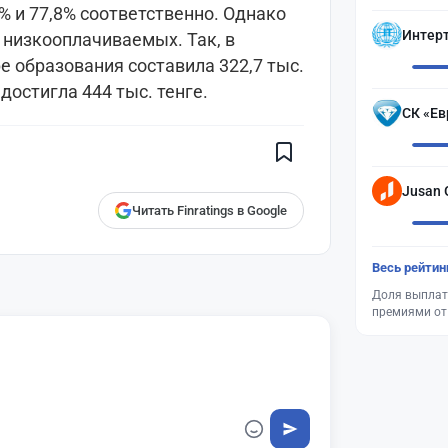
% и 77,8% соответственно. Однако
Интер
 низкооплачиваемых. Так, в
е образования составила 322,7 тыс.
Поставьте галочку рядом с
достигла 444 тыс. тенге.
Finratings.kz
— и наши материалы
СК «Ев
будут чаще показываться вам
Finratings
finratings.kz
Jusan 
Читать Finratings в Google
Весь рейтин
Доля выплат
премиями от