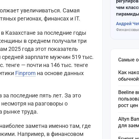
регулиров
чем клас
должает увеличиваться. Самая
пирамиды
яных регионах, финансах и IT.
Андрей Че
Финансовый
в Казахстане за последние годы
 женщины в среднем получали три
ам 2025 года этот показатель
и средней зарплате мужчин 519 тыс.
Самые 
 тенге — почти на 146 тыс. тенге
Как нако
литики
Finprom
на основе данных
обычной
Beeline 
за последние пять лет. За это
пользов
, несмотря на разговоры о
рост це
а рынке труда.
Altyn Ba
для зае
наиболее заметна именно там, где
окими. Например, в финансовом
Египет и