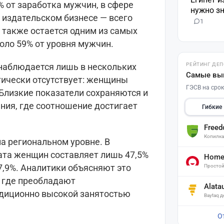
 от заработка мужчин, в сфере
нужно зн
 в издательском бизнесе — всего
1
 также остается одним из самых
ло 59% от уровня мужчин.
наблюдается лишь в нескольких
РЕЙТИНГ ДЕ
Самые вы
тически отсутствует: женщины
ГЭСВ на срок
Близкие показатели сохраняются и
ния, где соотношение достигает
Гибкие
Free
Копилк
а региональном уровне. В
ата женщин составляет лишь 47,5%
Home 
7,9%. Аналитики объясняют это
Простой
, где преобладают
Alata
диционно высокой занятостью
Baytaq 
О