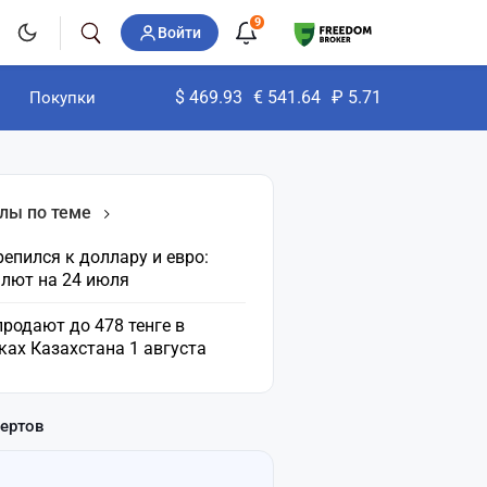
9
Войти
$
469.93
€
541.64
₽
5.71
Покупки
лы по теме
репился к доллару и евро:
алют на 24 июля
родают до 478 тенге в
ах Казахстана 1 августа
пертов