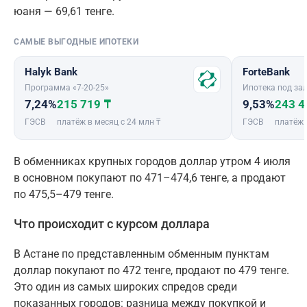
юаня — 69,61 тенге.
САМЫЕ ВЫГОДНЫЕ ИПОТЕКИ
Halyk Bank
ForteBank
Программа «7-20-25»
Ипотека под зал
7,24%
215 719 ₸
9,53%
243 4
ГЭСВ
платёж в месяц с 24 млн ₸
ГЭСВ
платёж 
В обменниках крупных городов доллар утром 4 июля
в основном покупают по 471–474,6 тенге, а продают
по 475,5–479 тенге.
Что происходит с курсом доллара
В Астане по представленным обменным пунктам
доллар покупают по 472 тенге, продают по 479 тенге.
Это один из самых широких спредов среди
показанных городов: разница между покупкой и