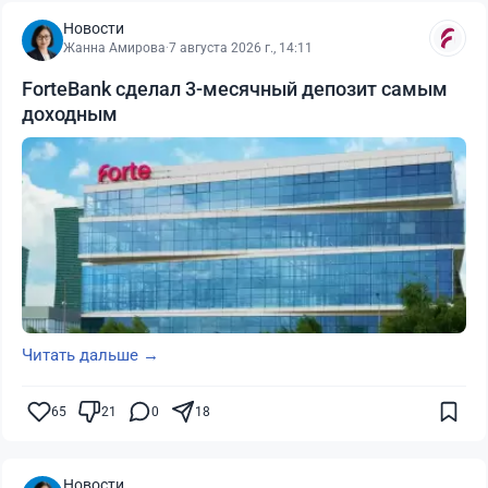
Новости
Жанна Амирова
·
7 августа 2026 г., 14:11
ForteBank сделал 3-месячный депозит самым
доходным
Читать дальше →
65
21
0
18
Новости