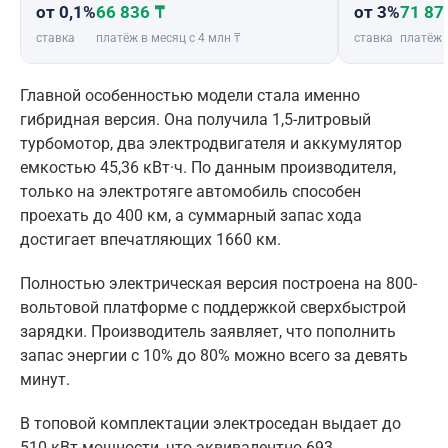
от 0,1%
66 836 ₸
от 3%
71 87
ставка
платёж в месяц с 4 млн ₸
ставка
платёж 
Главной особенностью модели стала именно
гибридная версия. Она получила 1,5-литровый
турбомотор, два электродвигателя и аккумулятор
емкостью 45,36 кВт·ч. По данным производителя,
только на электротяге автомобиль способен
проехать до 400 км, а суммарный запас хода
достигает впечатляющих 1660 км.
Полностью электрическая версия построена на 800-
вольтовой платформе с поддержкой сверхбыстрой
зарядки. Производитель заявляет, что пополнить
запас энергии с 10% до 80% можно всего за девять
минут.
В топовой комплектации электроседан выдает до
510 кВт мощности, что эквивалентно 693