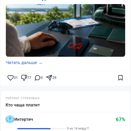
Читать дальше →
31
77
0
29
РЕЙТИНГ СТРАХОВЫХ
Кто чаще платит
67%
Интертич
9 из 14 млрд ₸