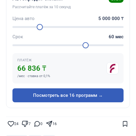
Рассчитайте платёж за 10 секунд
Цена авто
5 000 000
₸
Срок
60
мес
ПЛАТЁЖ
66 836 ₸
/мес · ставка от 0,1%
Посмотреть все 16 программ →
Поставьте галочку рядом с
Finratings.kz
— и наши материалы будут чаще
показываться вам
24
7
0
16
Finratings
finratings.kz