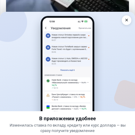
✕
Читать дальше →
27
6
0
1
Банки
Теңіз Боташ
·
4 августа 2026 г., 20:30
Как сохранить экран Kaspi.kz, если приложение
запрещает скриншоты
В приложении удобнее
Изменилась ставка по вкладу, кредиту или курс доллара — вы
сразу получите уведомление