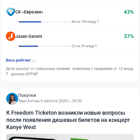
43%
СК «Евразия»
84 из 194 млрд ₸
37%
Jusan Garant
22 из 59 млрд ₸
Весь рейтинг →
Доля выплат от собранных премий · компании с премиями от 10 млрд
₸ · данные АРРФР
Покупки
Теңіз Боташ
·
6 августа 2026 г., 20:30
К Freedom Ticketon возникли новые вопросы
после появления дешевых билетов на концерт
Kanye West