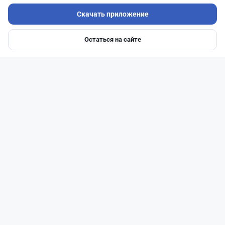
Скачать приложение
Читать дальше →
Остаться на сайте
Главная
Депозиты
Ипотеки
Авто
Войти
Меню
51
13
0
21
Новости
Жанна Амирова
·
5 августа 2026 г., 11:54
БЦК меняет плату за счета: новые тарифы
заработают 20 августа