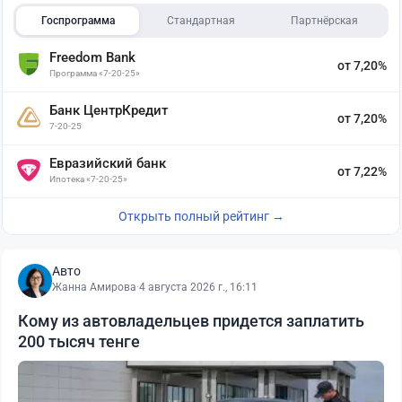
Госпрограмма
Стандартная
Партнёрская
Freedom Bank
от 7,20%
Программа «7-20-25»
Банк ЦентрКредит
от 7,20%
7-20-25
Евразийский банк
от 7,22%
Ипотека «7-20-25»
Открыть полный рейтинг →
Авто
Жанна Амирова
·
4 августа 2026 г., 16:11
Кому из автовладельцев придется заплатить
200 тысяч тенге