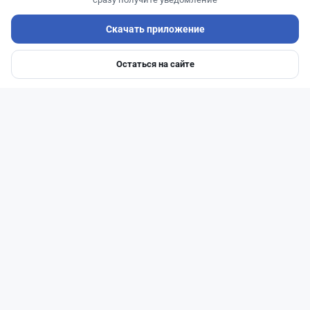
Скачать приложение
Читать дальше →
Остаться на сайте
Главная
Депозиты
Ипотеки
Авто
Войти
Меню
0
0
0
0
Новости
Жанна Амирова
·
4 августа 2026 г., 10:17
Въезд в Казахстан изменят: иностранцам
понадобится разрешение