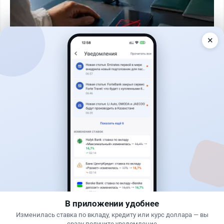
✕
Читать дальше →
31
77
0
29
Новости
Жанна Амирова
·
6 августа 2026 г., 16:11
Евро-2 вернули в России - пустят ли старый
бензин в Казахстан
В приложении удобнее
Изменилась ставка по вкладу, кредиту или курс доллара — вы
сразу получите уведомление