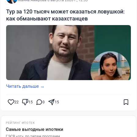
Жанна Амирова
·
6 августа 2026 г., 12:53
Тур за 120 тысяч может оказаться ловушкой:
как обманывают казахстанцев
Читать дальше →
22
15
0
15
РЕЙТИНГ ИПОТЕК
Самые выгодные ипотеки
ГЭСВ «от», по типам программ