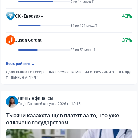
9 из 14 млрд ₸
43%
СК «Евразия»
84 из 194 млрд ₸
37%
Jusan Garant
22 из 59 млрд ₸
Весь рейтинг →
Доля выплат от собранных премий · компании с премиями от 10 млрд
₸ · данные АРРФР
Личные финансы
Теңіз Боташ
·
6 августа 2026 г., 13:15
Тысячи казахстанцев платят за то, что уже
оплачено государством