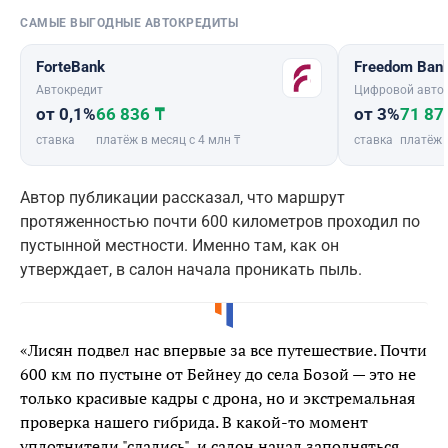
САМЫЕ ВЫГОДНЫЕ АВТОКРЕДИТЫ
ForteBank
Freedom Ban
Автокредит
Цифровой авто
от 0,1%
66 836 ₸
от 3%
71 87
ставка
платёж в месяц с 4 млн ₸
ставка
платёж 
Автор публикации рассказал, что маршрут
протяженностью почти 600 километров проходил по
пустынной местности. Именно там, как он
утверждает, в салон начала проникать пыль.
«Лисян подвел нас впервые за все путешествие. Почти
600 км по пустыне от Бейнеу до села Бозой — это не
только красивые кадры с дрона, но и экстремальная
проверка нашего гибрида. В какой-то момент
уплотнители "сдались", и салон начал заполняться