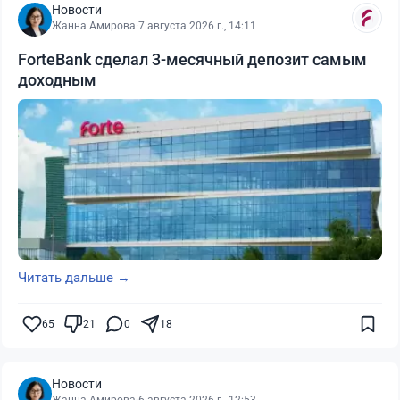
Новости
Жанна Амирова
·
7 августа 2026 г., 14:11
ForteBank сделал 3-месячный депозит самым
доходным
Читать дальше →
65
21
0
18
Новости