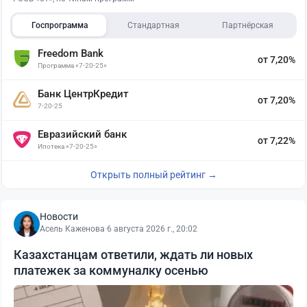
Госпрограмма
Стандартная
Партнёрская
Freedom Bank
от 7,20%
Программа «7-20-25»
Банк ЦентрКредит
от 7,20%
7-20-25
Евразийский банк
от 7,22%
Ипотека «7-20-25»
Открыть полный рейтинг →
Новости
Асель Каженова
·
6 августа 2026 г., 20:02
Казахстанцам ответили, ждать ли новых
платежек за коммуналку осенью