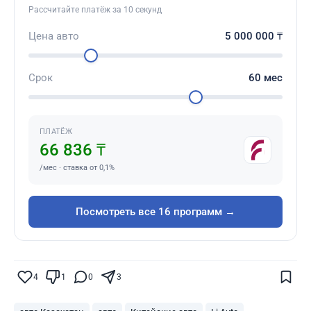
Рассчитайте платёж за 10 секунд
Цена авто
5 000 000
₸
Срок
60
мес
ПЛАТЁЖ
66 836 ₸
/мес · ставка от 0,1%
Посмотреть все 16 программ →
Поставьте галочку рядом с
Finratings.kz
— и наши материалы будут чаще
показываться вам
4
1
0
3
Finratings
finratings.kz