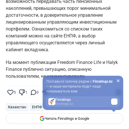
возможность передавать часть пенсионных
накоплений, превышающих порог минимальной
достаточности, в доверительное управление
лицензированным управляющим инвестиционным
портфелем. Ознакомиться со списком таких
компаний можно на сайте ЕНПФ, а выбор
управляющего осуществляется через личный
кабинет вкладчика.
На момент публикации Freedom Finance Life и Halyk
Finance публично ситуацию, описанную
пользователем, не комментировали.
Поставьте галочку рядом с
Finratings.kz
— и наши материалы будут чаще
показываться вам
5
1
0
3
Finratings
finratings.kz
Казахстан
ЕНПФ
Читать Finratings в Google