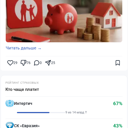
Читать дальше →
29
76
0
25
РЕЙТИНГ СТРАХОВЫХ
Кто чаще платит
67%
Интертич
9 из 14 млрд ₸
43%
СК «Евразия»