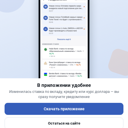
Читать дальше →
25
6
0
1
Новости
Жанна Амирова
·
5 августа 2026 г., 13:16
Kaspi ответил на предложение оформлять
покупку квартир через Krisha.kz
В приложении удобнее
Изменилась ставка по вкладу, кредиту или курс доллара — вы
сразу получите уведомление
Скачать приложение
Остаться на сайте
Главная
Депозиты
Ипотеки
Авто
Войти
Меню