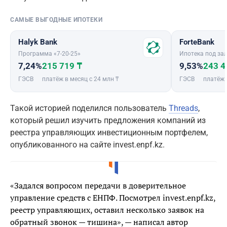
САМЫЕ ВЫГОДНЫЕ ИПОТЕКИ
Halyk Bank
ForteBank
Программа «7-20-25»
Ипотека под зал
7,24%
215 719 ₸
9,53%
243 4
ГЭСВ
платёж в месяц с 24 млн ₸
ГЭСВ
платёж 
Такой историей поделился пользователь
Threads
,
который решил изучить предложения компаний из
реестра управляющих инвестиционным портфелем,
опубликованного на сайте invest.enpf.kz.
«Задался вопросом передачи в доверительное
управление средств с ЕНПФ. Посмотрел invest.enpf.kz,
реестр управляющих, оставил несколько заявок на
обратный звонок — тишина», — написал автор