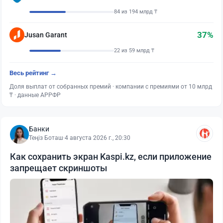
84 из 194 млрд ₸
37%
Jusan Garant
22 из 59 млрд ₸
Весь рейтинг →
Доля выплат от собранных премий · компании с премиями от 10 млрд
₸ · данные АРРФР
Банки
Теңіз Боташ
·
4 августа 2026 г., 20:30
Как сохранить экран Kaspi.kz, если приложение
запрещает скриншоты