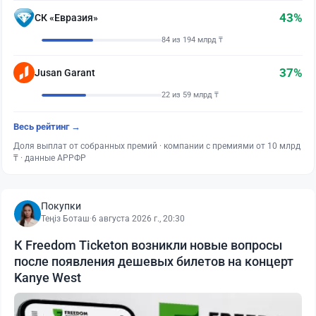
43%
СК «Евразия»
84 из 194 млрд ₸
37%
Jusan Garant
22 из 59 млрд ₸
Весь рейтинг →
Доля выплат от собранных премий · компании с премиями от 10 млрд
₸ · данные АРРФР
Покупки
Теңіз Боташ
·
6 августа 2026 г., 20:30
К Freedom Ticketon возникли новые вопросы
после появления дешевых билетов на концерт
Kanye West