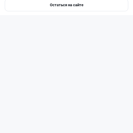
Остаться на сайте
Главная
Депозиты
Ипотеки
Авто
Войти
Меню
Читать дальше →
27
6
0
1
Банки
Теңіз Боташ
·
4 августа 2026 г., 20:30
Как сохранить экран Kaspi.kz, если приложение
запрещает скриншоты