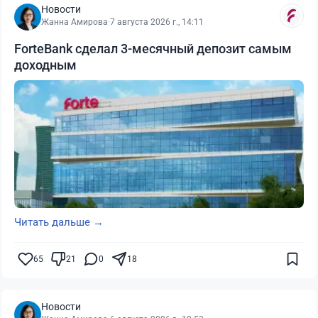
Новости
Жанна Амирова
·
7 августа 2026 г., 14:11
ForteBank сделал 3-месячный депозит самым
доходным
Читать дальше →
65
21
0
18
Новости