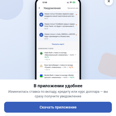
✕
Читать дальше →
0
0
0
0
Новости
Жанна Амирова
·
4 августа 2026 г., 10:17
Въезд в Казахстан изменят: иностранцам
понадобится разрешение
В приложении удобнее
Изменилась ставка по вкладу, кредиту или курс доллара — вы
сразу получите уведомление
Скачать приложение