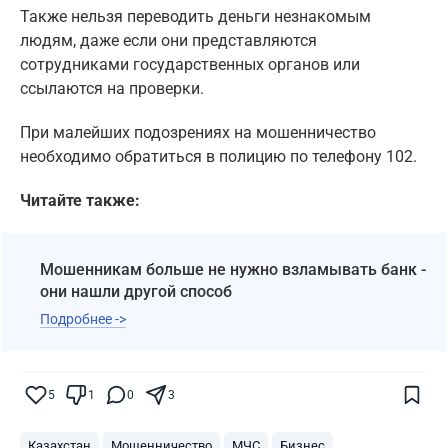
Также нельзя переводить деньги незнакомым
людям, даже если они представляются
сотрудниками государственных органов или
ссылаются на проверки.
При малейших подозрениях на мошенничество
необходимо обратиться в полицию по телефону 102.
Читайте также:
Мошенникам больше не нужно взламывать банк -
они нашли другой способ
Подробнее ->
Поставьте галочку рядом с
Finratings.kz
— и наши материалы будут чаще
показываться вам
5
1
0
3
Finratings
finratings.kz
Казахстан
Мошенничество
МЧС
Бизнес