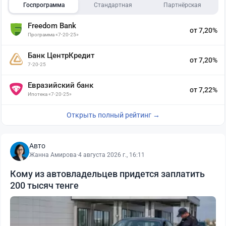
Госпрограмма
Стандартная
Партнёрская
Freedom Bank
от 7,20%
Программа «7-20-25»
Банк ЦентрКредит
от 7,20%
7-20-25
Евразийский банк
от 7,22%
Ипотека «7-20-25»
Открыть полный рейтинг →
Авто
Жанна Амирова
·
4 августа 2026 г., 16:11
Кому из автовладельцев придется заплатить
200 тысяч тенге