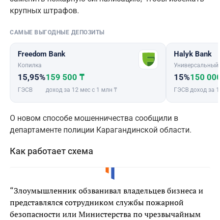
крупных штрафов.
САМЫЕ ВЫГОДНЫЕ ДЕПОЗИТЫ
Freedom Bank
Halyk Bank
Копилка
Универсальный
15,95%
159 500 ₸
15%
150 00
ГЭСВ
доход за 12 мес с 1 млн ₸
ГЭСВ
доход за 1
О новом способе мошенничества сообщили в
департаменте полиции Карагандинской области.
Как работает схема
“Злоумышленник обзванивал владельцев бизнеса и
представлялся сотрудником службы пожарной
безопасности или Министерства по чрезвычайным