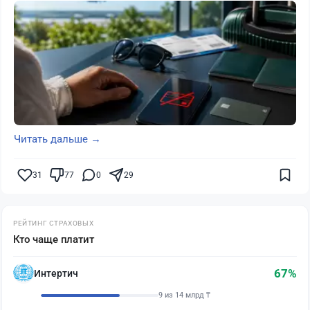
Читать дальше →
31
77
0
29
РЕЙТИНГ СТРАХОВЫХ
Кто чаще платит
67%
Интертич
9 из 14 млрд ₸