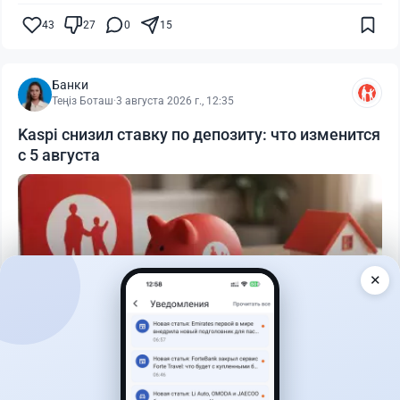
43
27
0
15
Банки
Теңіз Боташ
·
3 августа 2026 г., 12:35
Kaspi снизил ставку по депозиту: что изменится
с 5 августа
✕
Читать дальше →
30
76
0
25