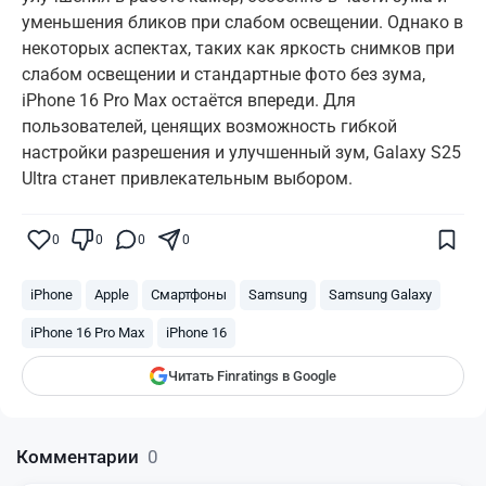
уменьшения бликов при слабом освещении. Однако в
некоторых аспектах, таких как яркость снимков при
слабом освещении и стандартные фото без зума,
iPhone 16 Pro Max остаётся впереди. Для
пользователей, ценящих возможность гибкой
настройки разрешения и улучшенный зум, Galaxy S25
Ultra станет привлекательным выбором.
Поставьте галочку рядом с
Finratings.kz
0
0
0
0
— и наши материалы будут чаще
показываться вам
iPhone
Apple
Смартфоны
Samsung
Samsung Galaxy
Finratings
finratings.kz
iPhone 16 Pro Max
iPhone 16
Читать Finratings в Google
Комментарии
0