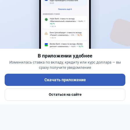
Банки
Теңіз Боташ
·
4 августа 2026 г., 20:30
Как сохранить экран Kaspi.kz, если приложение
запрещает скриншоты
В приложении удобнее
Изменилась ставка по вкладу, кредиту или курс доллара — вы
сразу получите уведомление
Скачать приложение
Остаться на сайте
Главная
Депозиты
Ипотеки
Авто
Войти
Меню
Читать дальше →
51
13
0
21