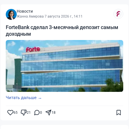
Новости
Жанна Амирова
·
7 августа 2026 г., 14:11
ForteBank сделал 3-месячный депозит самым
доходным
Читать дальше →
65
21
0
18