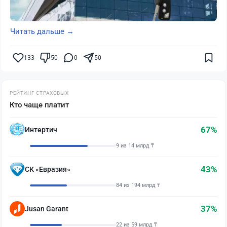
Читать дальше →
133
50
0
50
РЕЙТИНГ СТРАХОВЫХ
Кто чаще платит
67%
Интертич
9 из 14 млрд ₸
43%
СК «Евразия»
84 из 194 млрд ₸
37%
Jusan Garant
22 из 59 млрд ₸