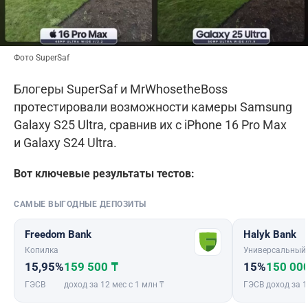
Фото SuperSaf
Блогеры SuperSaf и MrWhosetheBoss
протестировали возможности камеры Samsung
Galaxy S25 Ultra, сравнив их с iPhone 16 Pro Max
и Galaxy S24 Ultra.
Вот ключевые результаты тестов:
САМЫЕ ВЫГОДНЫЕ ДЕПОЗИТЫ
Freedom Bank
Halyk Bank
Копилка
Универсальный
15,95%
159 500 ₸
15%
150 00
ГЭСВ
доход за 12 мес с 1 млн ₸
ГЭСВ
доход за 1