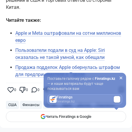
решений в США и торговых ответов со стороны
Китая.
Читайте также:
Apple и Meta оштрафовали на сотни миллионов
евро
Пользователи подали в суд на Apple: Siri
оказалась не такой умной, как обещали
Продажа подделок Apple обернулась штрафом
для предпринимателя в Таразе
Поставьте галочку рядом с
Finratings.kz
— и наши материалы будут чаще
показываться вам
0
0
0
0
Finratings
finratings.kz
США
Финансы
Китай
Apple
убытки
Пошлины
Читать Finratings в Google