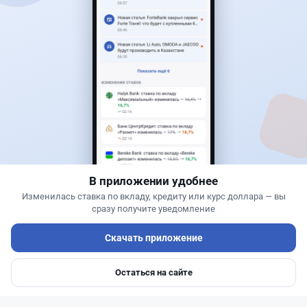
Читать дальше →
17
2
0
18
Новости
Жанна Амирова
·
5 августа 2026 г., 13:16
Kaspi ответил на предложение оформлять
покупку квартир через Krisha.kz
В приложении удобнее
Изменилась ставка по вкладу, кредиту или курс доллара — вы
сразу получите уведомление
Скачать приложение
Остаться на сайте
Главная
Депозиты
Ипотеки
Авто
Войти
Меню
Читать дальше →