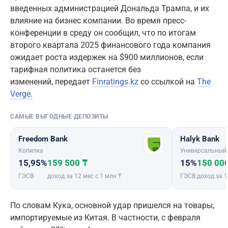
введенных администрацией Дональда Трампа, и их
влияние на бизнес компании. Во время пресс-
конференции в среду он сообщил, что по итогам
второго квартала 2025 финансового года компания
ожидает роста издержек на $900 миллионов, если
тарифная политика останется без
изменений, передает
Finratings.kz
со ссылкой на
The
Verge.
САМЫЕ ВЫГОДНЫЕ ДЕПОЗИТЫ
Freedom Bank
Halyk Bank
Копилка
Универсальный
15,95%
159 500 ₸
15%
150 00
ГЭСВ
доход за 12 мес с 1 млн ₸
ГЭСВ
доход за 1
По словам Кука, основной удар пришелся на товары,
импортируемые из Китая. В частности, с февраля