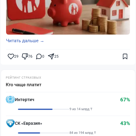
Читать дальше →
29
76
0
25
РЕЙТИНГ СТРАХОВЫХ
Кто чаще платит
67%
Интертич
9 из 14 млрд ₸
43%
СК «Евразия»
84 из 194 млрд ₸